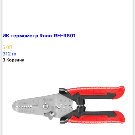
Сравнить
ИК термометр Ronix RH-9601
Описание
Избранное
5.0
312
m
В Корзину