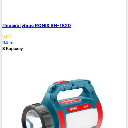
Сравнить
Плоскогубцы RONIX RH-1820
Описание
Избранное
5.0
94
m
В Корзину