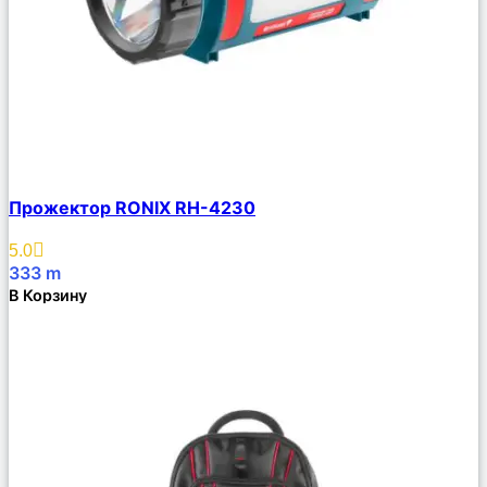
Сравнить
Прожектор RONIX RH-4230
Описание
Избранное
5.0
333
m
В Корзину