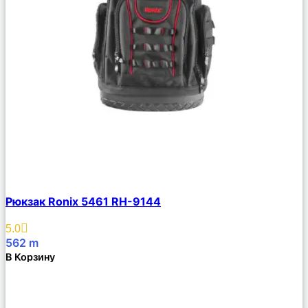
Сравнить
Рюкзак Ronix 5461 RH-9144
Описание
Избранное
5.0
562
m
В Корзину