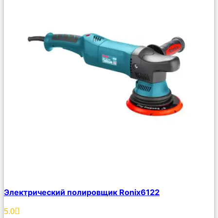
Сравнить
Электрический полировщик Ronix6122
Описание
Избранное
5.0