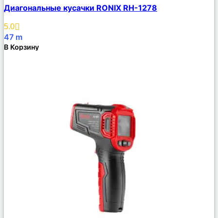
Диагональные кусачки RONIX RH-1278
Описание
Избранное
5.0
47
m
В Корзину