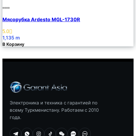
Сравнить
Мясорубка Ardesto MGL-1730R
Описание
Избранное
5.0
1,135
m
В Корзину
Электроника и техника с гарантией по
всему Туркменистану. Работаем с 2010
года.