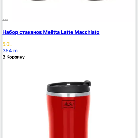
Сравнить
Набор стаканов Melitta Latte Macchiato
Описание
Избранное
5.0
354
m
В Корзину