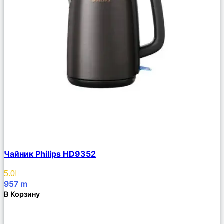
Сравнить
Чайник Philips HD9352
Описание
Избранное
5.0
957
m
В Корзину