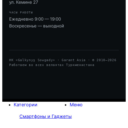
ул. Кемине 27
ЧАСЫ РАБОТЫ
Ежедневно 9:00 — 19:00
Воскресенье — выходной
HK «Galkynyş Sowgady» · Garant Asia · © 2010—
2026
Работаем во всех велаятах Туркменистана
Категории
Меню
Смартфоны и Гаджеты