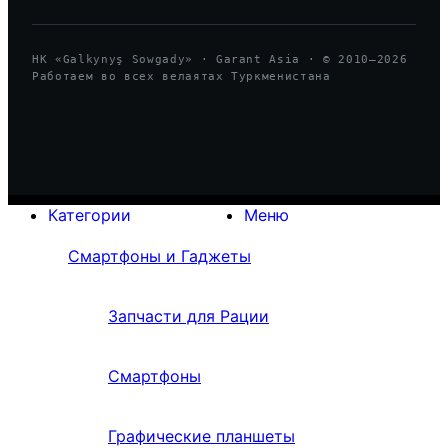
HK «Galkynyş Sowgady» · Garant Asia · © 2010—
2026
Работаем во всех велаятах Туркменистана
Категории
Меню
Смартфоны и Гаджеты
Запчасти для Рации
Смартфоны
Графические планшеты