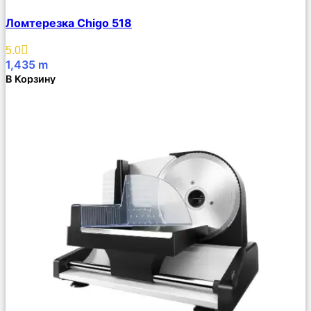
Сравнить
Ломтерезка Chigo 518
Описание
Избранное
5.0
1,435
m
В Корзину