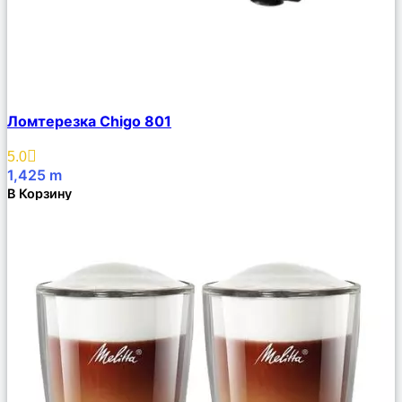
Сравнить
Ломтерезка Chigo 801
Описание
Избранное
5.0
1,425
m
В Корзину