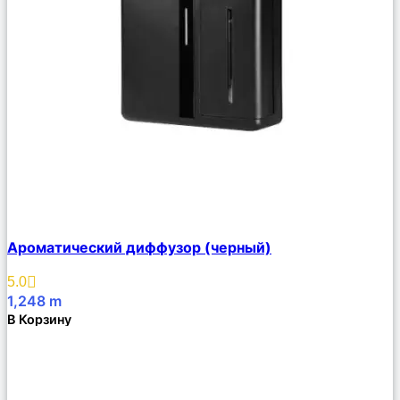
Сравнить
Ароматический диффузор (черный)
Описание
Избранное
5.0
1,248
m
В Корзину