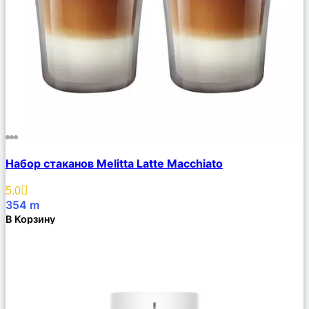
Сравнить
Набор стаканов Melitta Latte Macchiato
Описание
Избранное
5.0
354
m
В Корзину