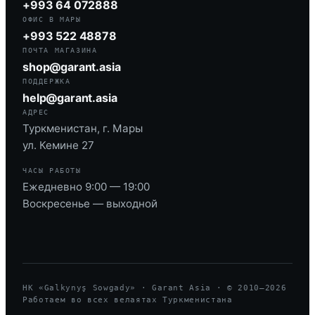
+993 64 072888
ОФИС В МАРЫ
+993 522 48878
ПОЧТА МАГАЗИНА
shop@garant.asia
ПОДДЕРЖКА
help@garant.asia
АДРЕС
Туркменистан, г. Мары
ул. Кемине 27
ЧАСЫ РАБОТЫ
Ежедневно 9:00 — 19:00
Воскресенье — выходной
HK «Galkynyş Sowgady» · Garant Asia · © 2010—
2026
Работаем во всех велаятах Туркменистана