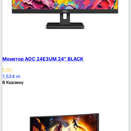
Сравнить
Монитор AOC 24E3UM 24″ BLACK
Описание
Избранное
5.0
1,524
m
В Корзину