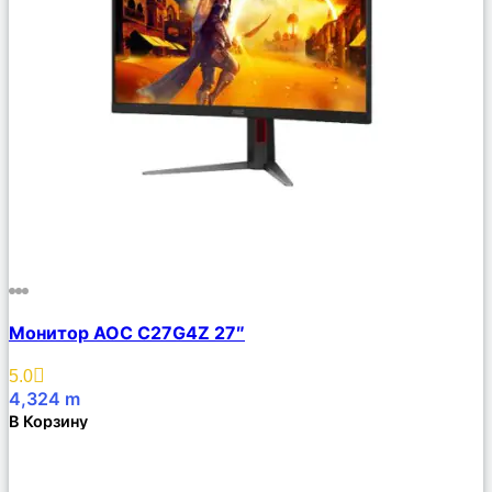
Сравнить
Монитор AOC C27G4Z 27″
Описание
Избранное
5.0
4,324
m
В Корзину