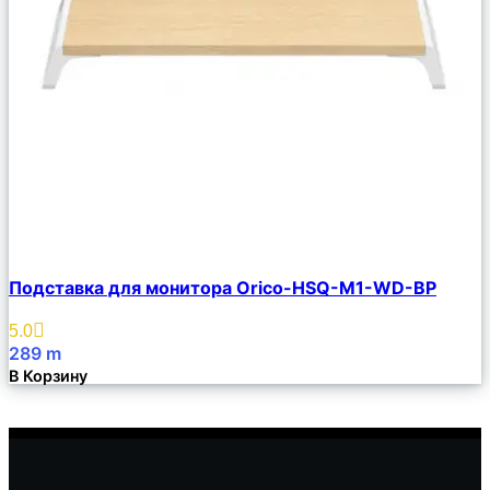
Сравнить
Подставка для монитора Orico-HSQ-M1-WD-BP
Описание
Избранное
5.0
289
m
В Корзину