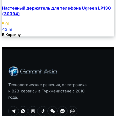
Сравнить
Настенный держатель для телефона Ugreen LP130
Описание
(30394)
Избранное
5.0
42
m
В Корзину
Технологические решения, электроника
и B2B-сервисы в Туркменистане с 2010
года.