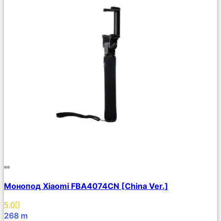
Сравнить
Монопод Xiaomi FBA4074CN [China Ver.]
Описание
Избранное
5.0
268
m