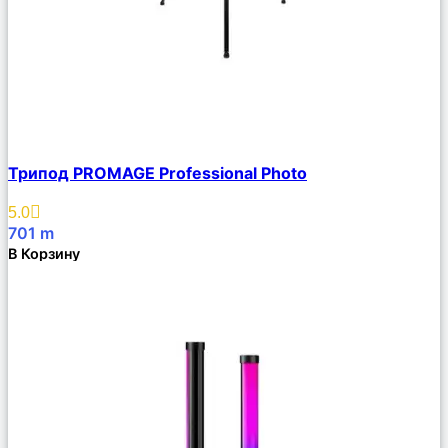
Сравнить
Трипод PROMAGE Professional Photo
Описание
Избранное
5.0
701
m
В Корзину