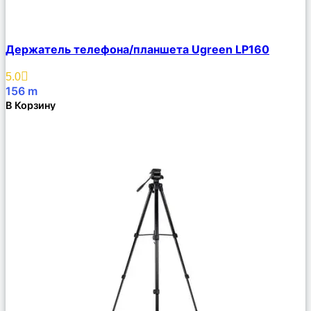
Сравнить
Держатель телефона/планшета Ugreen LP160
Описание
Избранное
5.0
156
m
В Корзину