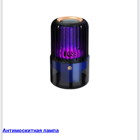
Сравнить
Антимоскитная лампа
Описание
Избранное