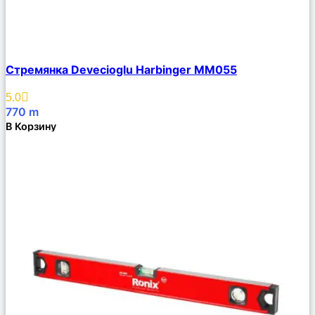
Сравнить
Стремянка Devecioglu Harbinger MM055
Описание
Избранное
5.0
770
m
В Корзину