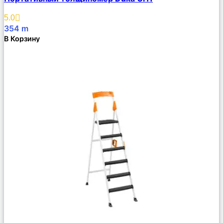
Описание
Избранное
5.0
354
m
В Корзину