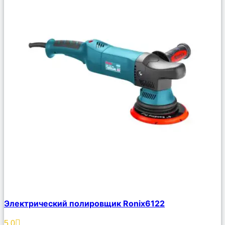
Сравнить
Электрический полировщик Ronix6122
Описание
Избранное
5.0