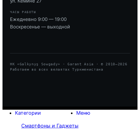
ул. Кемине 27
ЧАСЫ РАБОТЫ
Ежедневно 9:00 — 19:00
Воскресенье — выходной
HK «Galkynyş Sowgady» · Garant Asia · © 2010—
2026
Работаем во всех велаятах Туркменистана
Категории
Меню
Смартфоны и Гаджеты