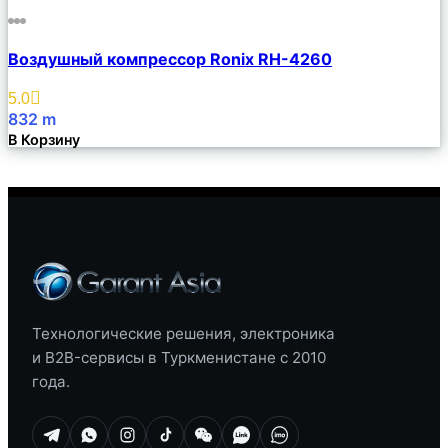
Сравнить
Воздушный компрессор Ronix RH-4260
Описание
Избранное
5.0
832
m
В Корзину
Технологические решения, электроника
и B2B-сервисы в Туркменистане с 2010
года.