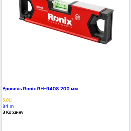
Сравнить
Уровень Ronix RH-9408 200 мм
Описание
Избранное
5.0
84
m
В Корзину