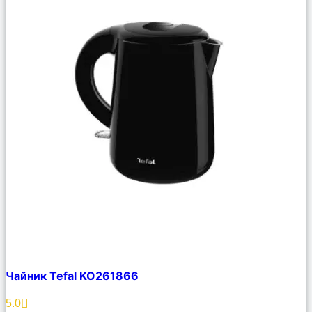
Сравнить
Чайник Tefal KO261866
Описание
Избранное
5.0