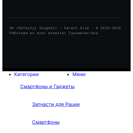
HK «Galkynyş Sowgady» · Garant Asia · © 2010—
2026
Работаем во всех велаятах Туркменистана
Категории
Меню
Смартфоны и Гаджеты
Запчасти для Рации
Смартфоны