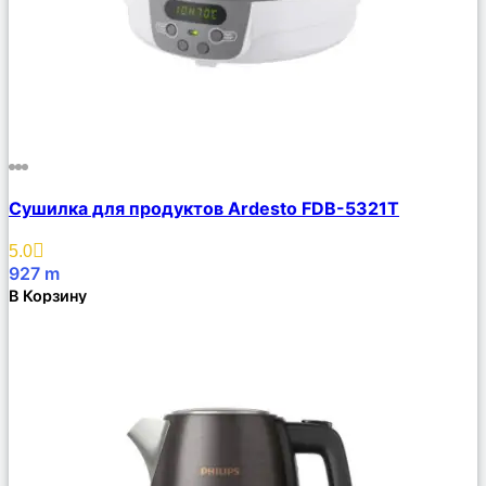
Сравнить
Сушилка для продуктов Ardesto FDB-5321T
Описание
Избранное
5.0
927
m
В Корзину