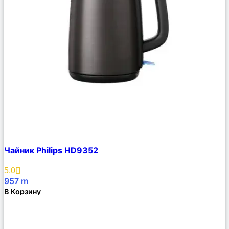
Сравнить
Чайник Philips HD9352
Описание
Избранное
5.0
957
m
В Корзину