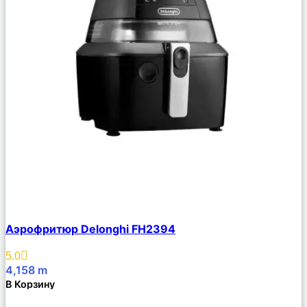
Сравнить
Аэрофритюр Delonghi FH2394
Описание
Избранное
5.0
4,158
m
В Корзину