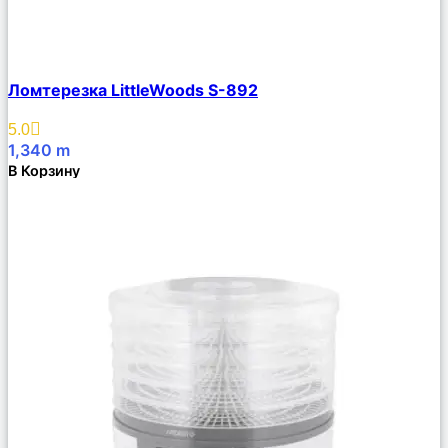
Сравнить
Ломтерезка LittleWoods S-892
Описание
Избранное
5.0
1,340
m
В Корзину