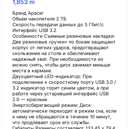
1,853
m
Бренд Apacer
Объем накопителя 2 ТБ
Скорость передачи данных до 5 Гбит/с
Интерфейс USB 3.2
Особенности Съемные резиновые накладки:
Две резиновые «ручки» по бокам защищают
корпус от легких ударов, предотвращают
скольжение на столе и обеспечивают
надежный хват. При необходимости их
можно снять, чтобы диск занимал меньше
места в кармане.
Двухцветный LED-индикатор: При
подключении к скоростному порту USB 3.0 /
3.2 индикатор горит синим цветом, а при
работе через устаревший интерфейс USB
2.0 — красным
Энергосберегающий режим: Диск
автоматически переходит в режим сна, если
к нему не обращаются в течение 10 минут,
что продлевает срок его службы.
Габариты Размеры составляют 133.45 x 79.4