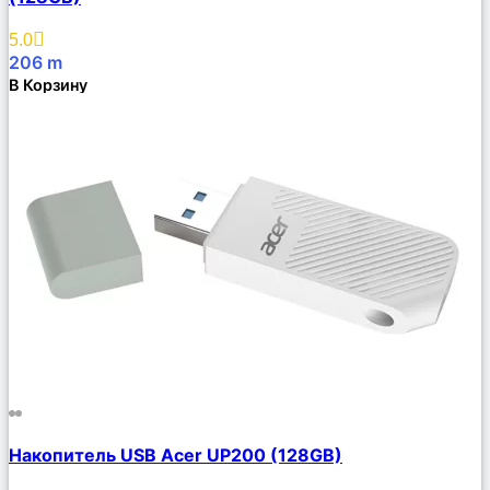
Избранное
5.0
206
m
В Корзину
Сравнить
Накопитель USB Acer UP200 (128GB)
Описание
Избранное