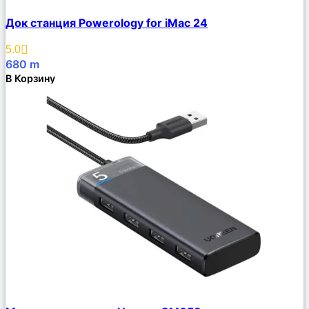
Сравнить
Док станция Powerology for iMac 24
Описание
Избранное
5.0
680
m
В Корзину
Сравнить