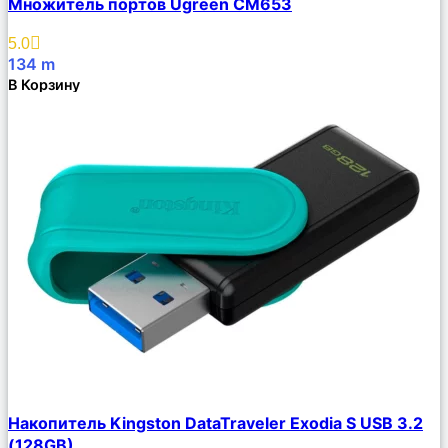
Множитель портов Ugreen CM653
Описание
Избранное
5.0
134
m
В Корзину
Сравнить
Накопитель Kingston DataTraveler Exodia S USB 3.2
Описание
(128GB)