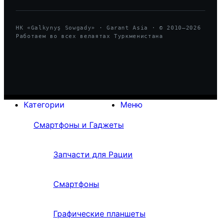
HK «Galkynyş Sowgady» · Garant Asia · © 2010—
2026
Работаем во всех велаятах Туркменистана
Категории
Меню
Смартфоны и Гаджеты
Запчасти для Рации
Смартфоны
Графические планшеты