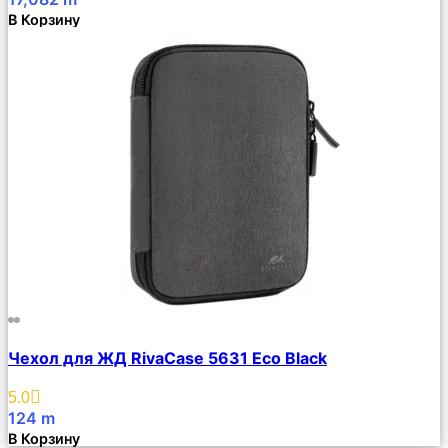
В Корзину
Сравнить
Чехол для ЖД RivaCase 5631 Eco Black
Описание
Избранное
5.0
124
m
В Корзину