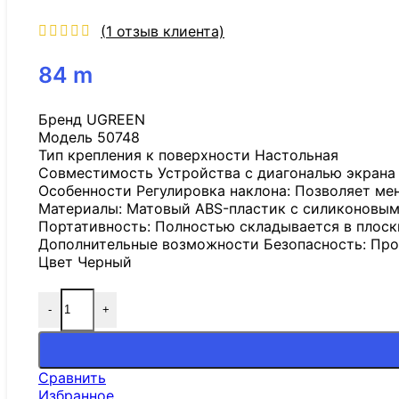
(
1
отзыв клиента)
84
m
Бренд UGREEN
Модель 50748
Тип крепления к поверхности Настольная
Совместимость Устройства с диагональю экрана о
Особенности Регулировка наклона: Позволяет меня
Материалы: Матовый ABS-пластик с силиконовым
Портативность: Полностью складывается в плоск
Дополнительные возможности Безопасность: Про
Цвет Черный
-
+
Количество товара Настольная подставка UGREEN
Сравнить
Избранное