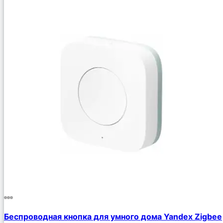
Беспроводная кнопка для умного дома Yandex Zigbee