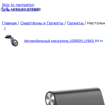
Skip to navigation
Skip to main content
+993 64 072888
Главная
/
Смартфоны и Гаджеты
/
Гаджеты
/
Настольн
Автомобильный держатель UGREEN LP865
84
m