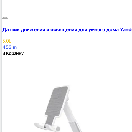
Датчик движения и освещения для умного дома Yand
5.0
453
m
В Корзину