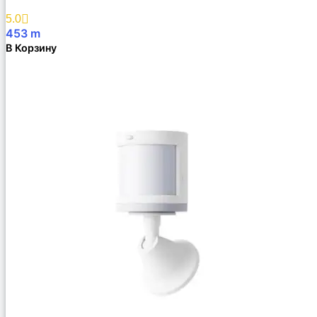
5.0
453
m
В Корзину