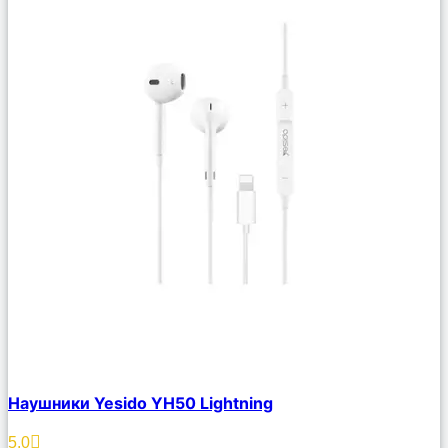
Сравнить
Наушники Yesido YH50 Lightning
Описание
Избранное
5.0