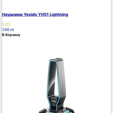
Сравнить
Наушники Yesido YH51 Lightning
Описание
Избранное
5.0
146
m
В Корзину