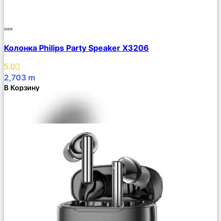
Сравнить
Колонка Philips Party Speaker X3206
Описание
Избранное
5.0
2,703
m
В Корзину