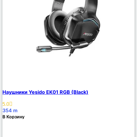
Сравнить
Наушники Yesido EK01 RGB (Black)
Описание
Избранное
5.0
354
m
В Корзину