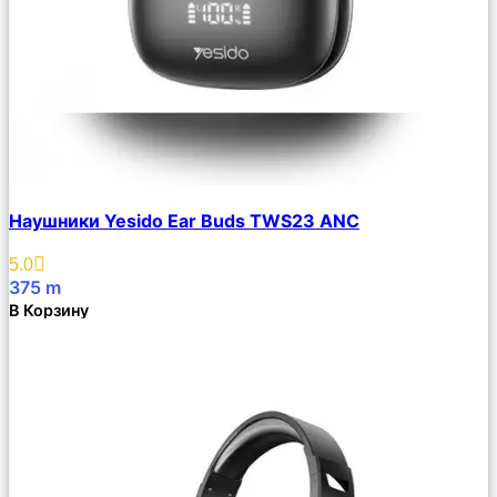
Сравнить
Наушники Yesido Ear Buds TWS23 ANC
Описание
Избранное
5.0
375
m
В Корзину