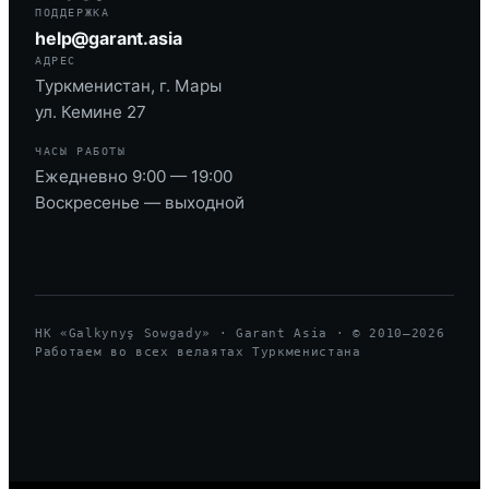
ПОДДЕРЖКА
help@garant.asia
АДРЕС
Туркменистан, г. Мары
ул. Кемине 27
ЧАСЫ РАБОТЫ
Ежедневно 9:00 — 19:00
Воскресенье — выходной
HK «Galkynyş Sowgady» · Garant Asia · © 2010—
2026
Работаем во всех велаятах Туркменистана