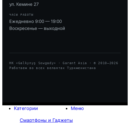
ул. Кемине 27
ЧАСЫ РАБОТЫ
Ежедневно 9:00 — 19:00
Воскресенье — выходной
HK «Galkynyş Sowgady» · Garant Asia · © 2010—
2026
Работаем во всех велаятах Туркменистана
Категории
Меню
Смартфоны и Гаджеты