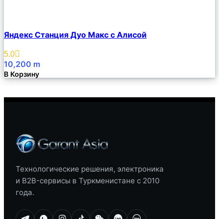
Сравнить
Яндекс Станция Дуо Макс с Алисой
Описание
Избранное
5.0
10,200
m
В Корзину
Технологические решения, электроника
и B2B-сервисы в Туркменистане с 2010
года.