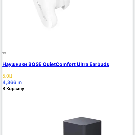
Сравнить
Наушники BOSE QuietComfort Ultra Earbuds
Описание
Избранное
5.0
4,366
m
В Корзину