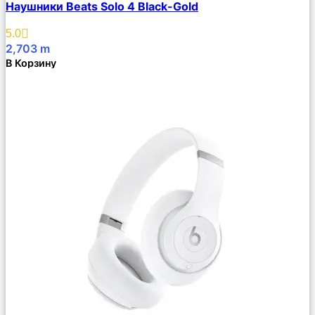
Наушники Beats Solo 4 Black-Gold
Описание
Избранное
5.0
2,703
m
В Корзину