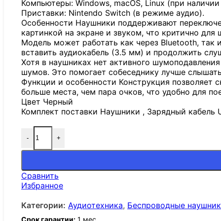
Компьютеры: Windows, macOS, Linux (при наличии 
Приставки: Nintendo Switch (в режиме аудио).
Особенности Наушники поддерживают переключен
картинкой на экране и звуком, что критично для ш
Модель может работать как через Bluetooth, так
вставить аудиокабель (3.5 мм) и продолжить слу
Хотя в наушниках нет активного шумоподавлени
шумов. Это помогает собеседнику лучше слышать
Функции и особенности Конструкция позволяет с
больше места, чем пара очков, что удобно для по
Цвет Черный
Комплект поставки Наушники , Зарядный кабель U
-
+
Количество товара Наушники Lenovo Thinkplus T
Сравнить
Избранное
Категории:
Аудиотехника
,
Беспроводные наушни
Срок гарантии:
1 мес.