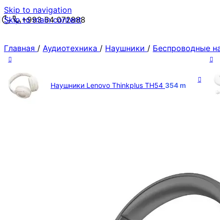
Skip to navigation
Skip to main content
+993 64 072888
Главная
/
Аудиотехника
/
Наушники
/
Беспроводные н
Наушники Lenovo Thinkplus TH54
354
m