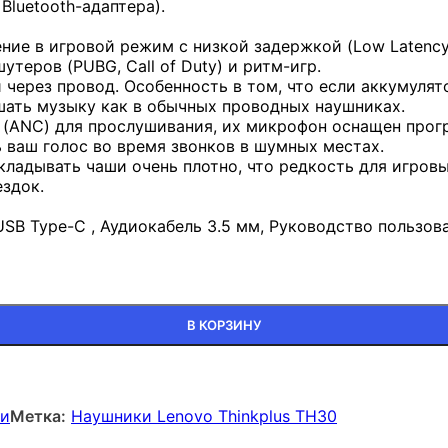
Bluetooth-адаптера).
ие в игровой режим с низкой задержкой (Low Latenc
утеров (PUBG, Call of Duty) и ритм-игр.
 и через провод. Особенность в том, что если аккумул
шать музыку как в обычных проводных наушниках.
я (ANC) для прослушивания, их микрофон оснащен про
 ваш голос во время звонков в шумных местах.
кладывать чаши очень плотно, что редкость для игров
ездок.
SB Type-C , Аудиокабель 3.5 мм, Руководство пользов
H30
В КОРЗИНУ
ки
Метка:
Наушники Lenovo Thinkplus TH30