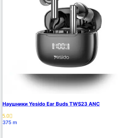
Наушники Yesido Ear Buds TWS23 ANC
5.0
375
m
В Корзину