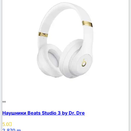
Сравнить
Наушники Beats Studio 3 by Dr. Dre
Описание
Избранное
5.0
2,870
m