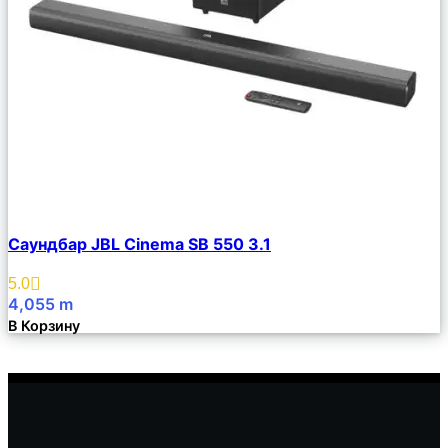
Сравнить
Саундбар JBL Cinema SB 550 3.1
Описание
Избранное
5.0
4,055
m
В Корзину