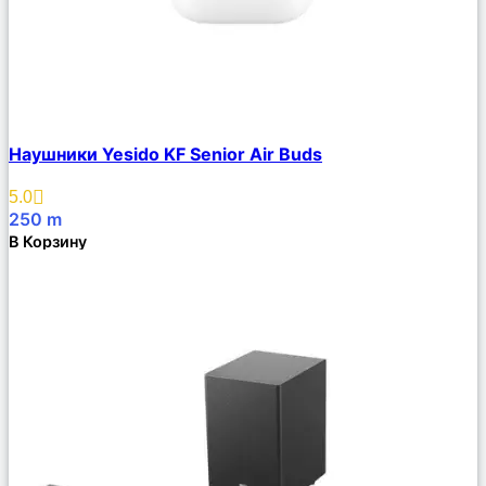
Сравнить
Наушники Yesido KF Senior Air Buds
Описание
Избранное
5.0
250
m
В Корзину