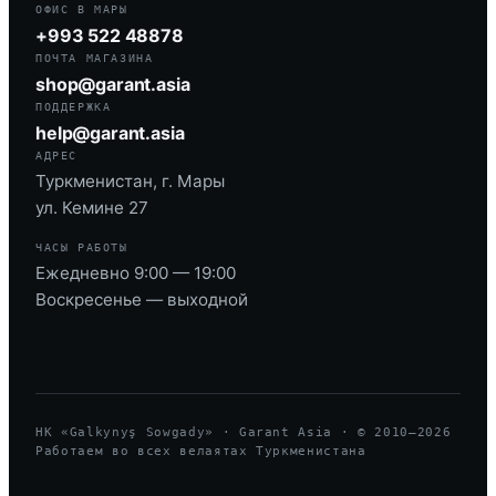
ОФИС В МАРЫ
+993 522 48878
ПОЧТА МАГАЗИНА
shop@garant.asia
ПОДДЕРЖКА
help@garant.asia
АДРЕС
Туркменистан, г. Мары
ул. Кемине 27
ЧАСЫ РАБОТЫ
Ежедневно 9:00 — 19:00
Воскресенье — выходной
HK «Galkynyş Sowgady» · Garant Asia · © 2010—
2026
Работаем во всех велаятах Туркменистана