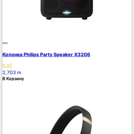
Сравнить
Колонка Philips Party Speaker X3206
Описание
Избранное
5.0
2,703
m
В Корзину