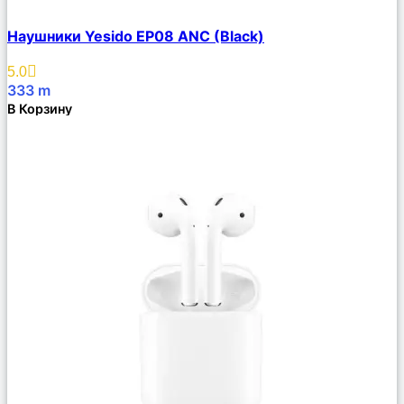
Сравнить
Наушники Yesido EP08 ANC (Black)
Описание
Избранное
5.0
333
m
В Корзину