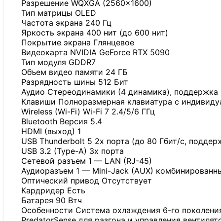
Разрешение WQXGA (2560×1600)
Тип матрицы OLED
Частота экрана 240 Гц
Яркость экрана 400 нит (до 600 нит)
Покрытие экрана Глянцевое
Видеокарта NVIDIA GeForce RTX 5090
Тип модуля GDDR7
Объем видео памяти 24 ГБ
Разрядность шины 512 Бит
Аудио Стереодинамики (4 динамика), поддержка п
Клавиши Полноразмерная клавиатура с индивидуа
Wireless (Wi-Fi) Wi-Fi 7 2.4/5/6 ГГц
Bluetooth Версия 5.4
HDMI (выход) 1
USB Thunderbolt 5 2x порта (до 80 Гбит/с, поддерж
USB 3.2 (Type-A) 3x порта
Сетевой разъем 1 — LAN (RJ-45)
Аудиоразъем 1 — Mini-Jack (AUX) комбинированн
Оптический привод Отсутствует
Кардридер Есть
Батарея 90 Втч
Особенности Система охлаждения 6-го поколения
PredatorSense для разгона и управления вентилят