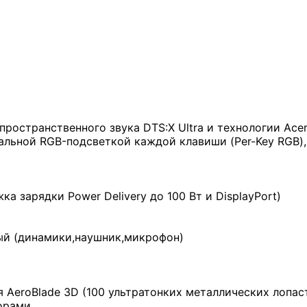
ространственного звука DTS:X Ultra и технологии Ace
льной RGB-подсветкой каждой клавиши (Per-Key RGB)
ка зарядки Power Delivery до 100 Вт и DisplayPort)
ый (динамики,наушник,микрофон)
 AeroBlade 3D (100 ультратонких металлических лопас
орами.