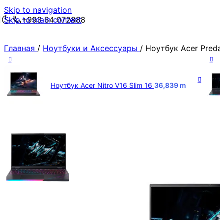
Skip to navigation
Skip to main content
+993 64 072888
Главная
/
Ноутбуки и Аксессуары
/
Ноутбук Acer Predat
Ноутбук Acer Nitro V16 Slim 16
36,839
m