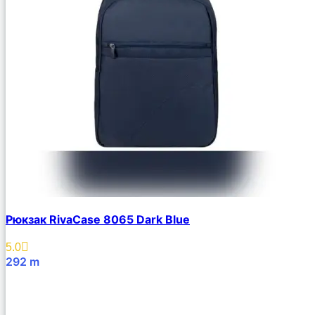
Рюкзак RivaCase 8065 Dark Blue
5.0
292
m
В Корзину