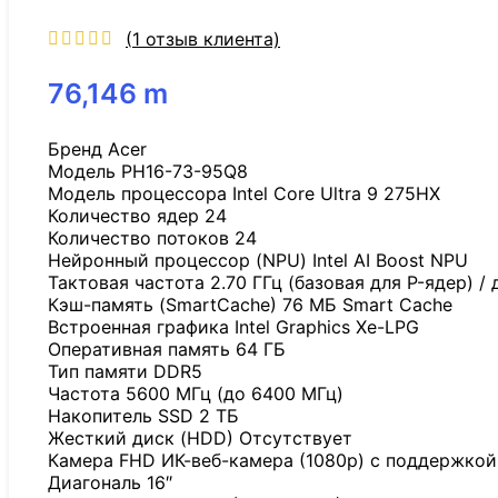
(
1
отзыв клиента)
76,146
m
Бренд Acer
Модель PH16-73-95Q8
Модель процессора Intel Core Ultra 9 275HX
Количество ядер 24
Количество потоков 24
Нейронный процессор (NPU) Intel AI Boost NPU
Тактовая частота 2.70 ГГц (базовая для P-ядер) /
Кэш-память (SmartCache) 76 МБ Smart Cache
Встроенная графика Intel Graphics Xe-LPG
Оперативная память 64 ГБ
Тип памяти DDR5
Частота 5600 МГц (до 6400 МГц)
Накопитель SSD 2 ТБ
Жесткий диск (HDD) Отсутствует
Камера FHD ИК-веб-камера (1080p) с поддержкой
Диагональ 16″