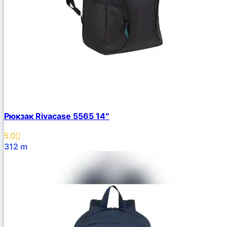
Рюкзак Rivacase 5565 14″
5.0
312
m
В Корзину