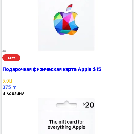
NEW
Сравнить
Подарочная физическая карта Apple $15
Описание
Избранное
5.0
375
m
В Корзину