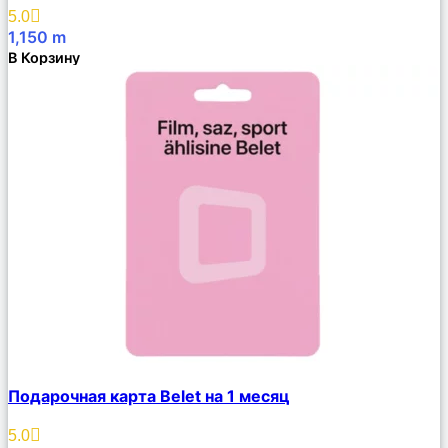
Избранное
5.0
1,150
m
В Корзину
Сравнить
Подарочная карта Belet на 1 месяц
Описание
Избранное
5.0