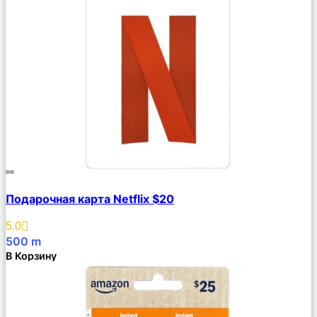
Сравнить
Подарочная карта Netflix $20
Описание
Избранное
5.0
500
m
В Корзину