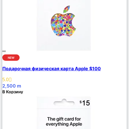
NEW
Сравнить
Подарочная физическая карта Apple $100
Описание
Избранное
5.0
2,500
m
В Корзину