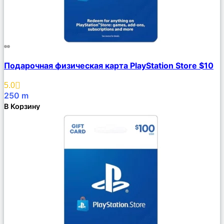
Сравнить
Подарочная физическая карта PlayStation Store $10
Описание
Избранное
5.0
250
m
В Корзину