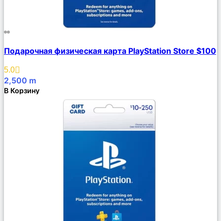
Сравнить
Подарочная физическая карта PlayStation Store $100
Описание
Избранное
5.0
2,500
m
В Корзину