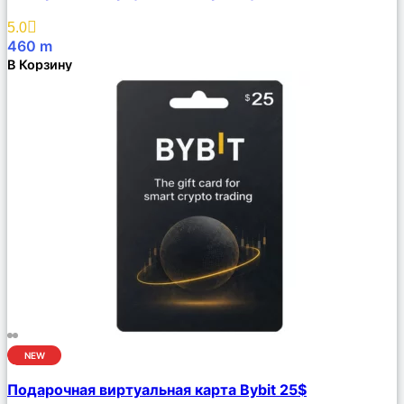
Избранное
5.0
460
m
В Корзину
NEW
Сравнить
Подарочная виртуальная карта Bybit 25$
Описание