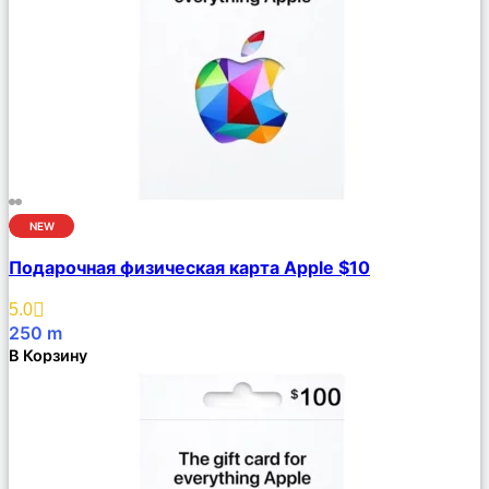
NEW
Сравнить
Подарочная физическая карта Apple $10
Описание
Избранное
5.0
250
m
В Корзину