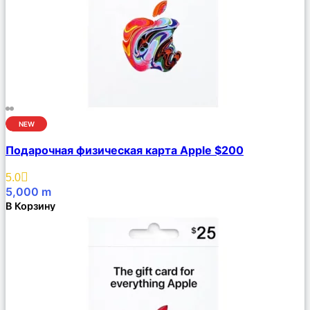
NEW
Сравнить
Подарочная физическая карта Apple $200
Описание
Избранное
5.0
5,000
m
В Корзину