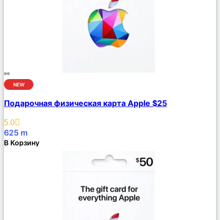
NEW
Сравнить
Подарочная физическая карта Apple $25
Описание
Избранное
5.0
625
m
В Корзину