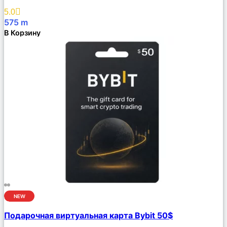
Избранное
5.0
575
m
В Корзину
NEW
Сравнить
Подарочная виртуальная карта Bybit 50$
Описание