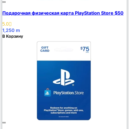
Сравнить
Подарочная физическая карта PlayStation Store $50
Описание
Избранное
5.0
1,250
m
В Корзину
Сравнить