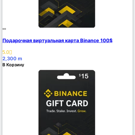
Сравнить
Подарочная виртуальная карта Binance 100$
Описание
Избранное
5.0
2,300
m
В Корзину