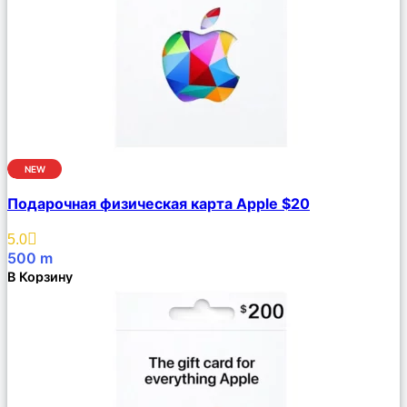
NEW
Сравнить
Подарочная физическая карта Apple $20
Описание
Избранное
5.0
500
m
В Корзину