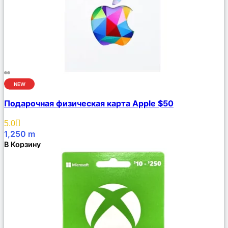
NEW
Сравнить
Подарочная физическая карта Apple $50
Описание
Избранное
5.0
1,250
m
В Корзину