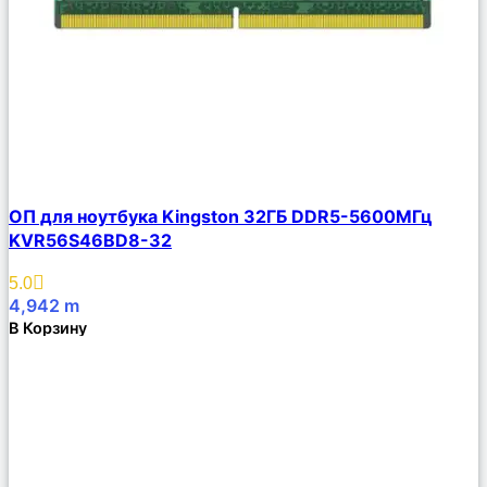
Сравнить
ОП для ноутбука Kingston 32ГБ DDR5-5600МГц
Описание
KVR56S46BD8-32
Избранное
5.0
4,942
m
В Корзину