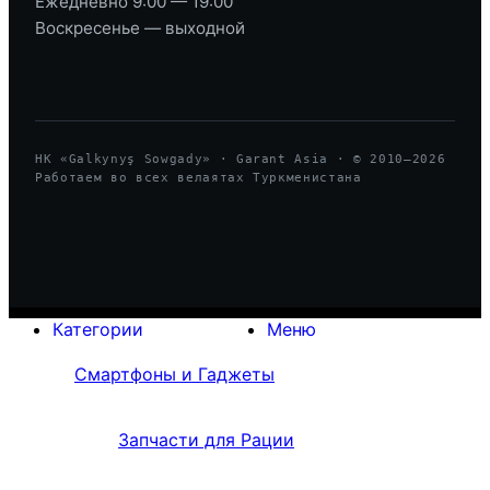
Ежедневно 9:00 — 19:00
Воскресенье — выходной
HK «Galkynyş Sowgady» · Garant Asia · © 2010—
2026
Работаем во всех велаятах Туркменистана
Категории
Меню
Смартфоны и Гаджеты
Запчасти для Рации