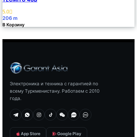
Избранное
5.0
206
m
В Корзину
Электроника и техника с гарантией по
всему Туркменистану. Работаем с 2010
года.
App Store
Google Play