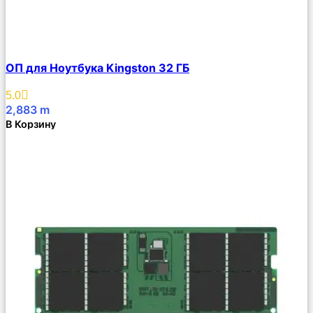
Сравнить
ОП для Ноутбука Kingston 32 ГБ
Описание
Избранное
5.0
2,883
m
В Корзину