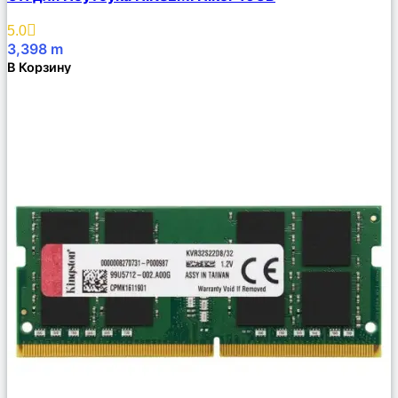
Описание
Избранное
5.0
3,398
m
В Корзину