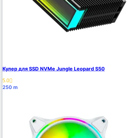
Кулер для SSD NVMe Jungle Leopard S50
5.0
250
m
В Корзину