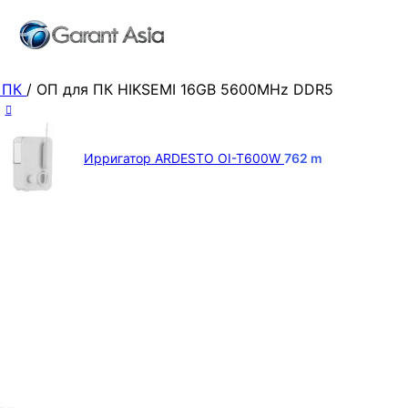
 ПК
/
ОП для ПК HIKSEMI 16GB 5600MHz DDR5
Ирригатор ARDESTO OI-T600W
762
m