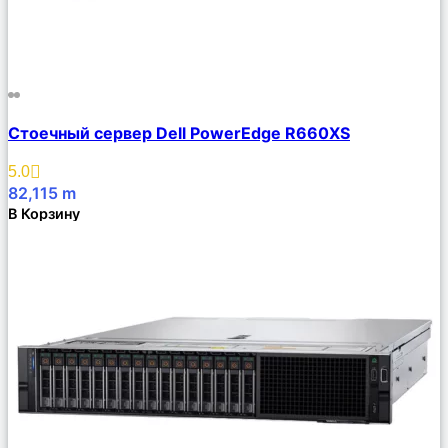
Сравнить
Стоечный сервер Dell PowerEdge R660XS
Описание
Избранное
5.0
82,115
m
В Корзину