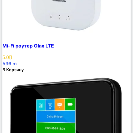
Сравнить
Mi-Fi роутер Olax LTE
Описание
Избранное
5.0
536
m
В Корзину