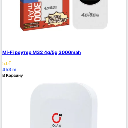
Сравнить
Mi-Fi роутер M32 4g/5g 3000mah
Описание
Избранное
5.0
453
m
В Корзину