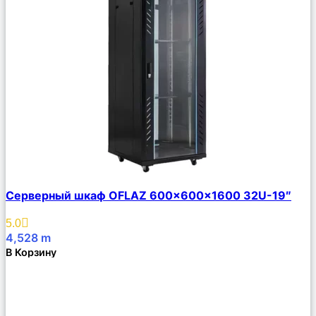
Сравнить
Серверный шкаф OFLAZ 600x600x1600 32U-19″
Описание
Избранное
5.0
4,528
m
В Корзину