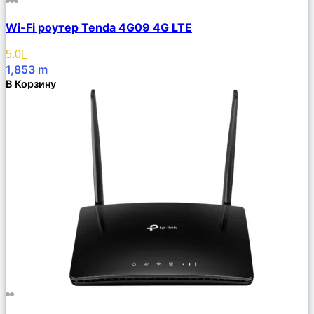
Сравнить
Wi-Fi роутер Tenda 4G09 4G LTE
Описание
Избранное
5.0
1,853
m
В Корзину
Сравнить