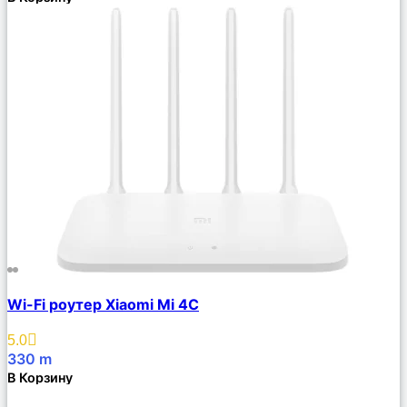
Сравнить
Wi-Fi роутер Xiaomi Mi 4C
Описание
Избранное
5.0
330
m
В Корзину