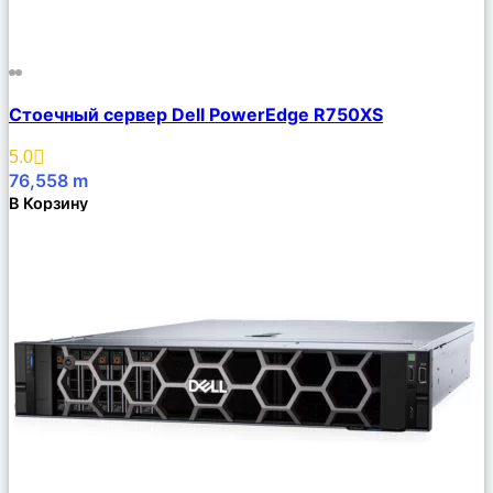
Сравнить
Стоечный сервер Dell PowerEdge R750XS
Описание
Избранное
5.0
76,558
m
В Корзину