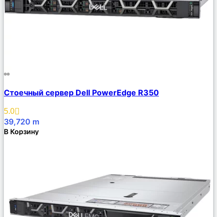
Сравнить
Стоечный сервер Dell PowerEdge R350
Описание
Избранное
5.0
39,720
m
В Корзину