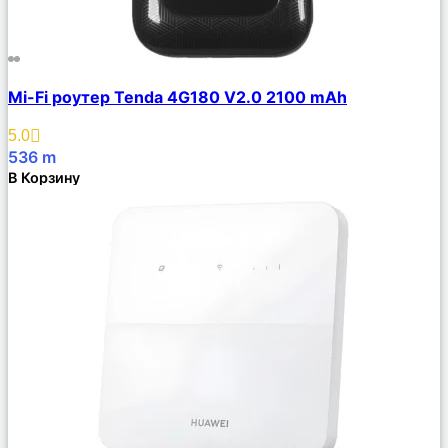
Сравнить
Mi-Fi роутер Tenda 4G180 V2.0 2100 mAh
Описание
Избранное
5.0
536
m
В Корзину