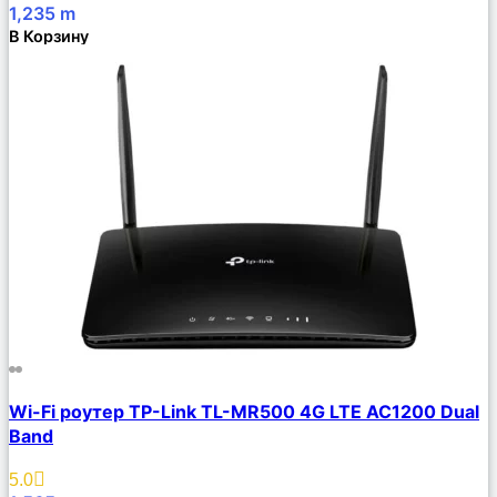
1,235
m
В Корзину
Сравнить
Wi-Fi роутер TP-Link TL-MR500 4G LTE AC1200 Dual
Описание
Band
Избранное
5.0