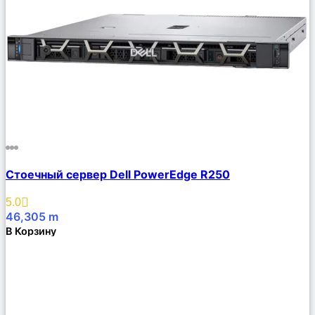
Сравнить
Стоечный сервер Dell PowerEdge R250
Описание
Избранное
5.0
46,305
m
В Корзину