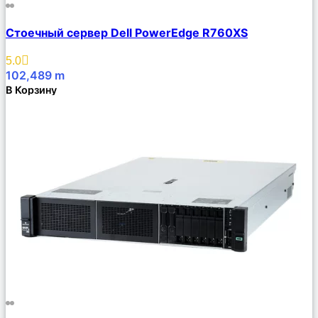
Сравнить
Стоечный сервер Dell PowerEdge R760XS
Описание
Избранное
5.0
102,489
m
В Корзину