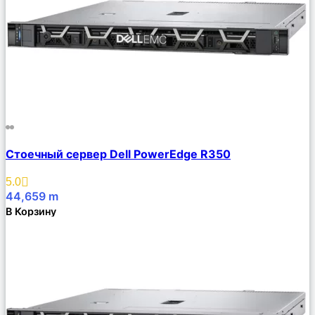
Сравнить
Стоечный сервер Dell PowerEdge R350
Описание
Избранное
5.0
44,659
m
В Корзину