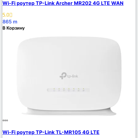
Wi-Fi роутер TP-Link Archer MR202 4G LTE WAN
Описание
Избранное
5.0
865
m
В Корзину
Сравнить
Wi-Fi роутер TP-Link TL-MR105 4G LTE
Описание