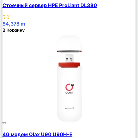
Сравнить
Стоечный сервер HPE ProLiant DL380
Описание
Избранное
5.0
84,378
m
В Корзину
Сравнить
4G модем Olax U90 U90H-E
Описание