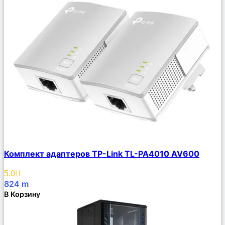
Сравнить
Комплект адаптеров TP-Link TL-PA4010 AV600
Описание
Избранное
5.0
824
m
В Корзину