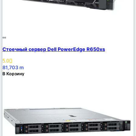
Сравнить
Стоечный сервер Dell PowerEdge R650xs
Описание
Избранное
5.0
81,703
m
В Корзину