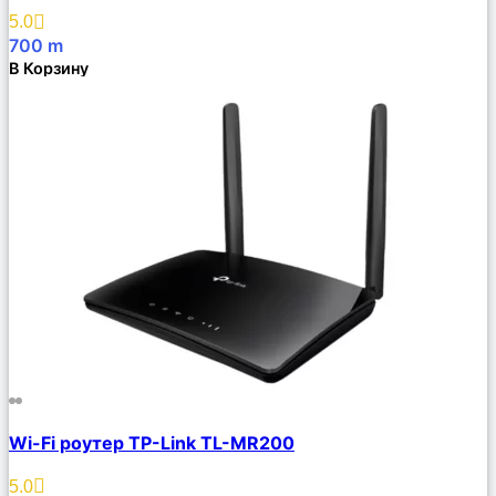
Избранное
5.0
700
m
В Корзину
Сравнить
Wi-Fi роутер TP-Link TL-MR200
Описание
Избранное
5.0