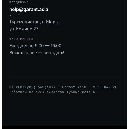
ПОДДЕРЖКА
help@garant.asia
АДРЕС
Туркменистан, г. Мары
ул. Кемине 27
ЧАСЫ РАБОТЫ
Ежедневно 9:00 — 19:00
Воскресенье — выходной
HK «Galkynyş Sowgady» · Garant Asia · © 2010—
2026
Работаем во всех велаятах Туркменистана