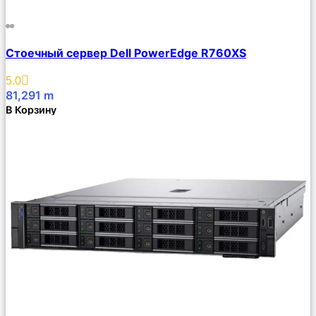
Сравнить
Стоечный сервер Dell PowerEdge R760XS
Описание
Избранное
5.0
81,291
m
В Корзину