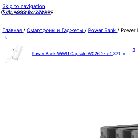
Skip to navigation
Skip to main content
+993 64 072888
Главная
/
Смартфоны и Гаджеты
/
Power Bank
/
Power 
Power Bank WiWU Capsule W026 2-в-1
371
m