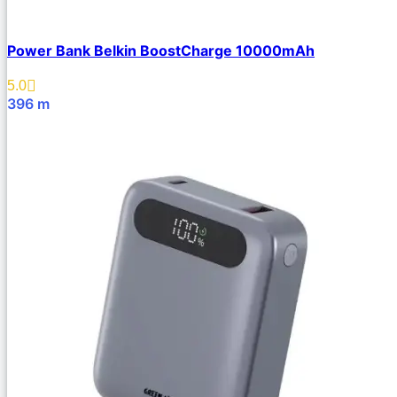
Power Bank Belkin BoostCharge 10000mAh
5.0
396
m
В Корзину