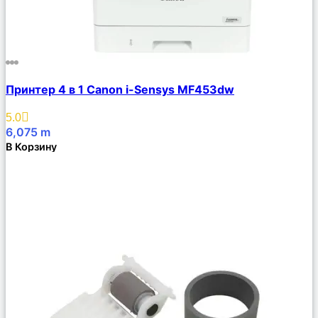
Сравнить
Принтер 4 в 1 Canon i-Sensys MF453dw
Описание
Избранное
5.0
6,075
m
В Корзину