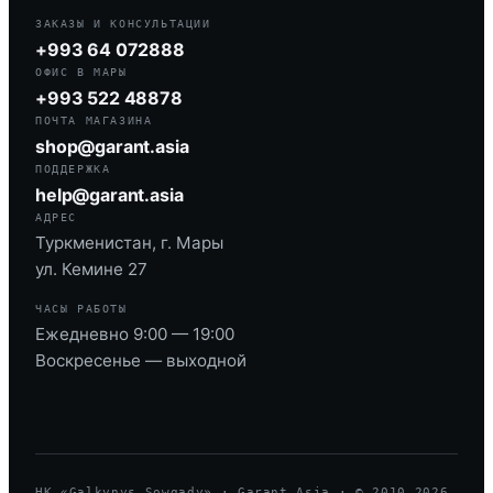
ЗАКАЗЫ И КОНСУЛЬТАЦИИ
+993 64 072888
ОФИС В МАРЫ
+993 522 48878
ПОЧТА МАГАЗИНА
shop@garant.asia
ПОДДЕРЖКА
help@garant.asia
АДРЕС
Туркменистан, г. Мары
ул. Кемине 27
ЧАСЫ РАБОТЫ
Ежедневно 9:00 — 19:00
Воскресенье — выходной
HK «Galkynyş Sowgady» · Garant Asia · © 2010—
2026