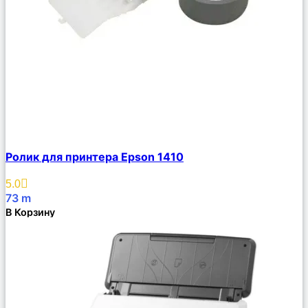
Сравнить
Ролик для принтера Epson 1410
Описание
Избранное
5.0
73
m
В Корзину