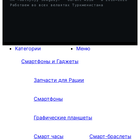
Работаем во всех велаятах Туркменистана
Категории
Меню
Смартфоны и Гаджеты
Запчасти для Рации
Смартфоны
Графические планшеты
Смарт часы
Смарт-браслеты