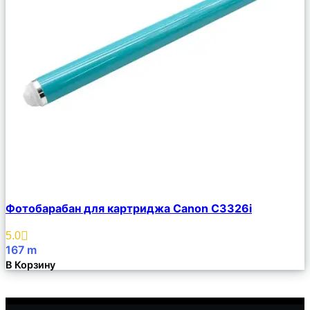
Сравнить
Фотобарабан для картриджа Canon C3326i
Описание
Избранное
5.0
167
m
В Корзину