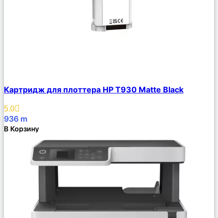
Сравнить
Картридж для плоттера HP T930 Matte Black
Описание
Избранное
5.0
936
m
В Корзину