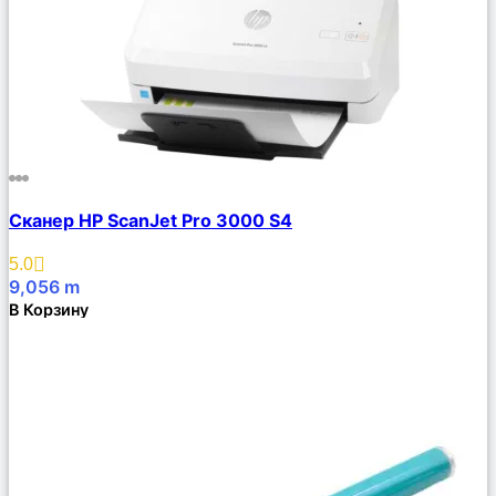
Сравнить
Сканер HP ScanJet Pro 3000 S4
Описание
Избранное
5.0
9,056
m
В Корзину