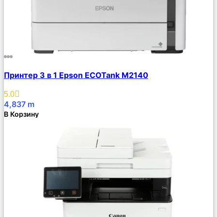
Сравнить
Принтер 3 в 1 Epson ECOTank M2140
Описание
Избранное
5.0
4,837
m
В Корзину