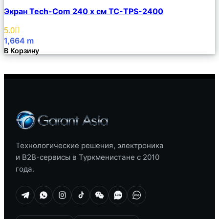
Сравнить
Экран Tech-Com 240 х см TC-TPS-2400
Описание
Избранное
5.0
1,664
m
В Корзину
Технологические решения, электроника
и B2B-сервисы в Туркменистане с 2010
года.