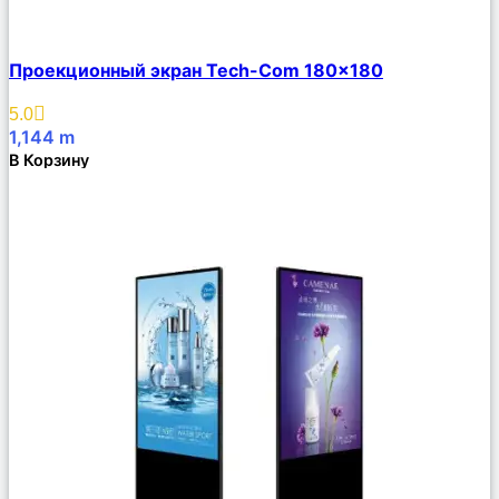
Сравнить
Проекционный экран Tech-Com 180×180
Описание
Избранное
5.0
1,144
m
В Корзину