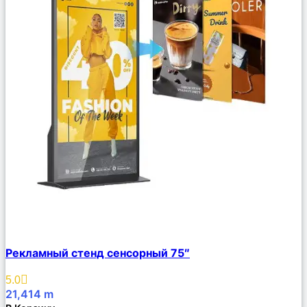
Сравнить
Рекламный стенд сенсорный 75″
Описание
Избранное
5.0
21,414
m