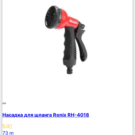
Сравнить
Насадка для шланга Ronix RH-4018
Описание
Избранное
5.0
73
m