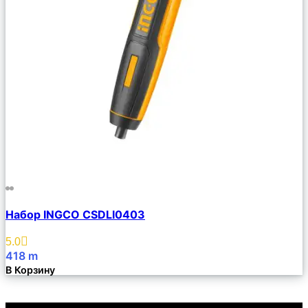
Сравнить
Набор INGCO CSDLI0403
Описание
Избранное
5.0
418
m
В Корзину