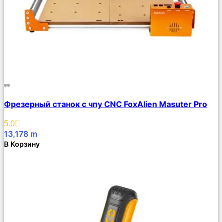
Сравнить
Фрезерный станок с чпу CNC FoxAlien Masuter Pro
Описание
Избранное
5.0
13,178
m
В Корзину