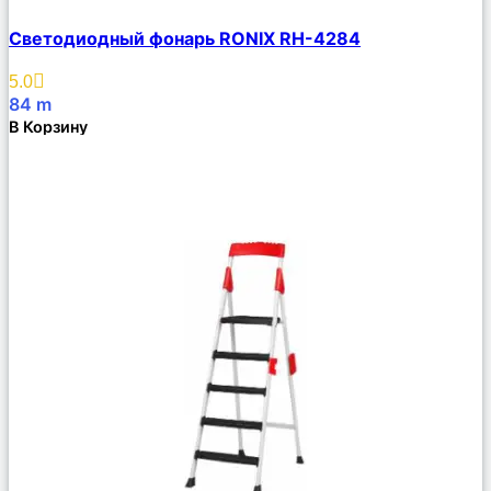
Сравнить
Светодиодный фонарь RONIX RH-4284
Описание
Избранное
5.0
84
m
В Корзину