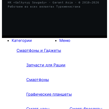
HK «Galkynyş Sowgady» · Garant Asia · © 2010—
2026
Работаем во всех велаятах Туркменистана
Категории
Меню
Смартфоны и Гаджеты
Запчасти для Рации
Смартфоны
Графические планшеты
Смарт часы
Смарт-браслеты