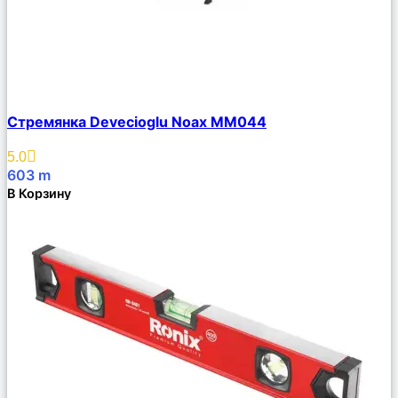
Сравнить
Стремянка Devecioglu Noax MM044
Описание
Избранное
5.0
603
m
В Корзину