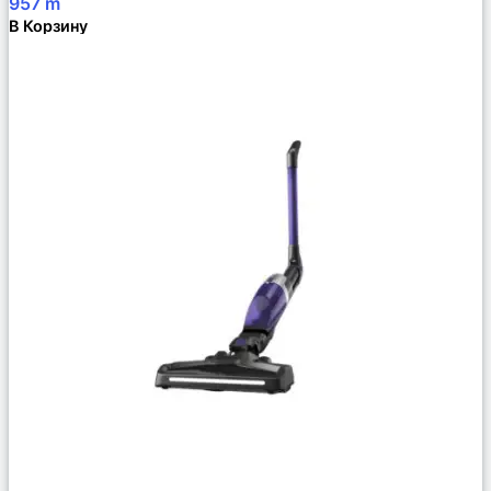
957
m
В Корзину