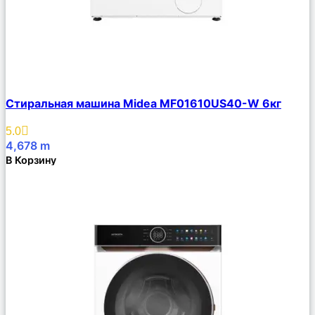
Сравнить
Стиральная машина Midea MF01610US40-W 6кг
Описание
Избранное
5.0
4,678
m
В Корзину