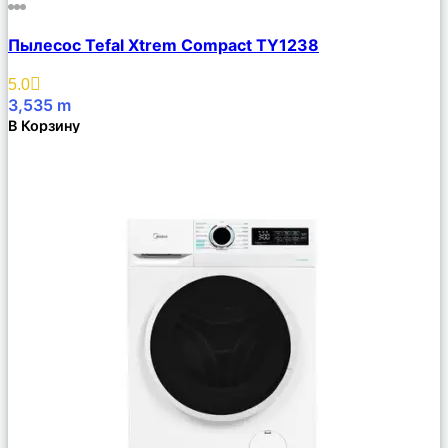
Сравнить
Пылесос Tefal Xtrem Compact TY1238
Описание
Избранное
5.0
3,535
m
В Корзину