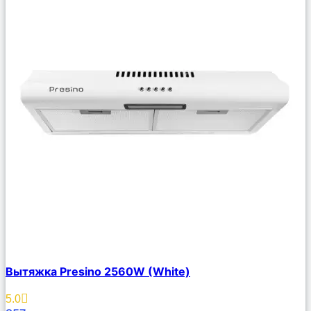
Сравнить
Вытяжка Presino 2560W (White)
Описание
Избранное
5.0