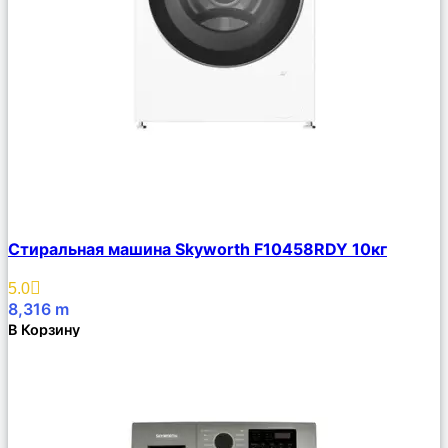
Сравнить
Стиральная машина Skyworth F10458RDY 10кг
Описание
Избранное
5.0
8,316
m
В Корзину