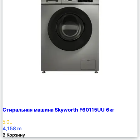
Сравнить
Стиральная машина Skyworth F60115UU 6кг
Описание
Избранное
5.0
4,158
m
В Корзину