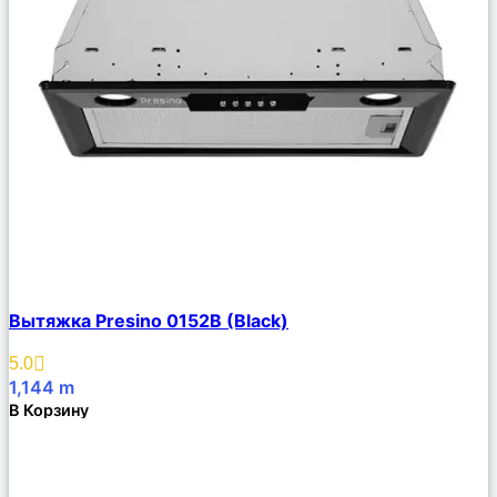
Сравнить
Вытяжка Presino 0152B (Black)
Описание
Избранное
5.0
1,144
m
В Корзину