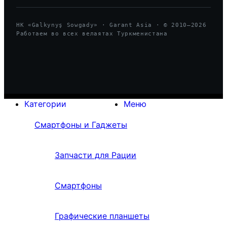
HK «Galkynyş Sowgady» · Garant Asia · © 2010—
2026
Работаем во всех велаятах Туркменистана
Категории
Меню
Смартфоны и Гаджеты
Запчасти для Рации
Смартфоны
Графические планшеты