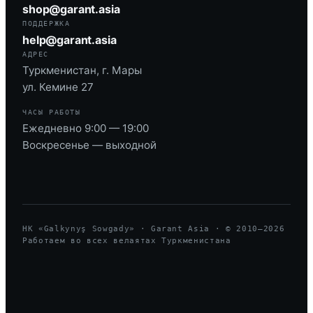
shop@garant.asia
ПОДДЕРЖКА
help@garant.asia
АДРЕС
Туркменистан, г. Мары
ул. Кемине 27
ЧАСЫ РАБОТЫ
Ежедневно 9:00 — 19:00
Воскресенье — выходной
HK «Galkynyş Sowgady» · Garant Asia · © 2010—
2026
Работаем во всех велаятах Туркменистана