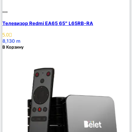
Сравнить
Телевизор Redmi EA65 65″ L65RB-RA
Описание
Избранное
5.0
8,130
m
В Корзину