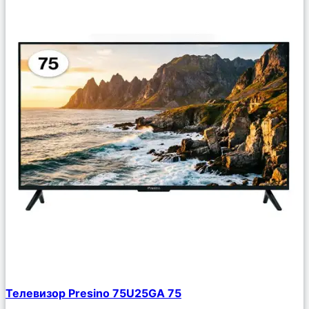
Сравнить
Телевизор Presino 75U25GA 75
Описание