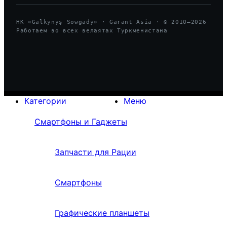
HK «Galkynyş Sowgady» · Garant Asia · © 2010—
2026
Работаем во всех велаятах Туркменистана
Категории
Меню
Смартфоны и Гаджеты
Запчасти для Рации
Смартфоны
Графические планшеты