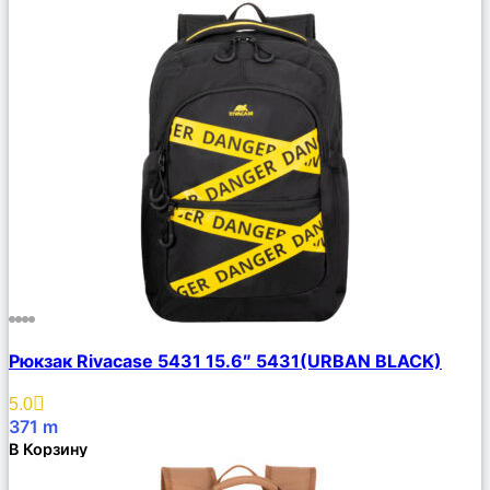
Сравнить
Рюкзак Rivacase 5431 15.6″ 5431(URBAN BLACK)
Описание
Избранное
5.0
371
m
В Корзину