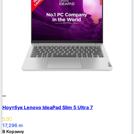
Сравнить
Ноутбук Lenovo IdeaPad Slim 5 Ultra 7
Описание
Избранное
5.0
17,296
m
В Корзину