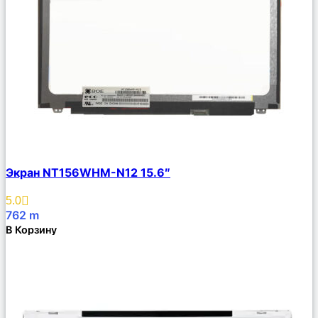
Сравнить
Экран NT156WHM-N12 15.6″
Описание
Избранное
5.0
762
m
В Корзину