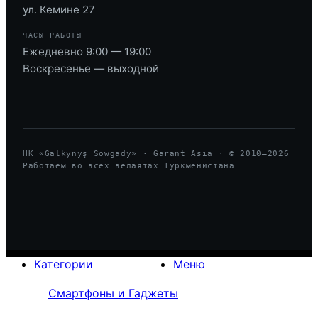
ул. Кемине 27
ЧАСЫ РАБОТЫ
Ежедневно 9:00 — 19:00
Воскресенье — выходной
HK «Galkynyş Sowgady» · Garant Asia · © 2010—
2026
Работаем во всех велаятах Туркменистана
Категории
Меню
Смартфоны и Гаджеты