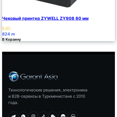
Сравнить
Чековый принтер ZYWELL ZY908 80 мм
Описание
Избранное
5.0
824
m
В Корзину
Технологические решения, электроника
и B2B-сервисы в Туркменистане с 2010
года.