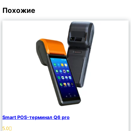
Похожие
Сравнить
Smart POS-терминал Q6 pro
Описание
Избранное
5.0