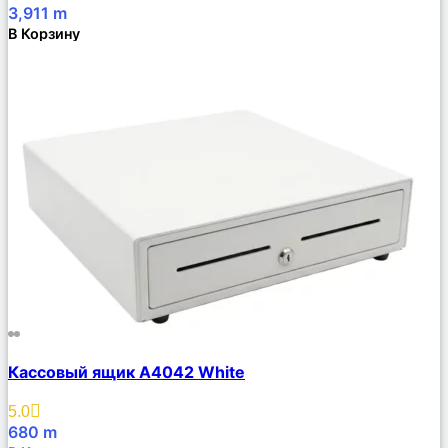
3,911
m
В Корзину
Сравнить
Кассовый ящик A4042 White
Описание
Избранное
5.0
680
m