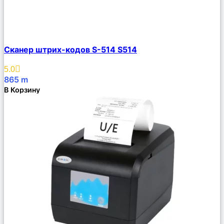
Сравнить
Сканер штрих-кодов S-514 S514
Описание
Избранное
5.0
865
m
В Корзину