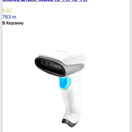
Описание
Избранное
5.0
783
m
В Корзину