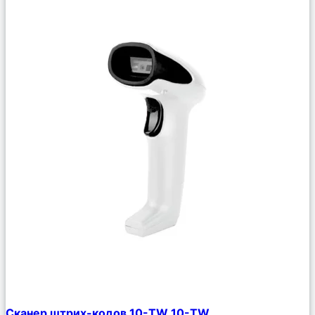
Сравнить
Сканер штрих-кодов 10-TW 10-TW