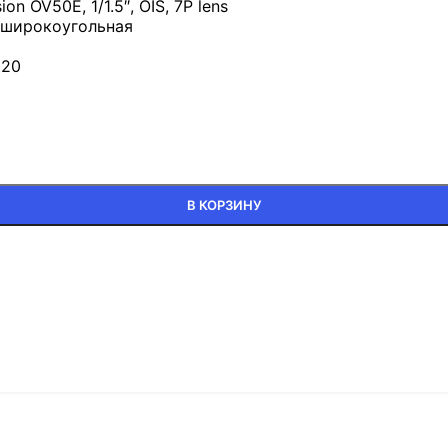
 OV50E, 1/1.5″, OIS, 7P lens
хширокоугольная
320
В КОРЗИНУ