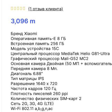
(
1
отзыв клиента)
3,096
m
Бренд Xiaomi
Оперативная память-E 8 ГБ
Встроенная память 256 ГБ
Модель устройства 15C
Центральный процессор MediaTek Helio G81-Ultra
Графический процессор Mali-G52 MC2
Основная камера Двойная (50 МП + вспомогател
Передняя камера 8 Мп.
Диагональ 6.88″
Тип матрицы IPS
Разрешение 1640 x 720
Частота кадров 120 Гц
Плотность пикселей 260 ppi
Количество физических SIM-карт 2
Сеть 2G, 3G, 4G (LTE)
Wi-Fi 802.11 a,b,g,n,ac