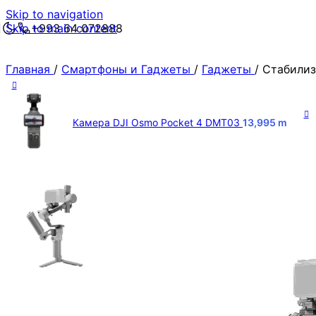
Skip to navigation
Skip to main content
+993 64 072888
Главная
/
Смартфоны и Гаджеты
/
Гаджеты
/
Стабилиза
Камера DJI Osmo Pocket 4 DMT03
13,995
m