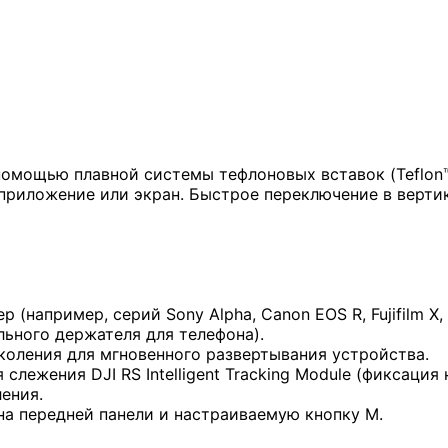
помощью плавной системы тефлоновых вставок (Teflon™
з приложение или экран. Быстрое переключение в верт
(например, серий Sony Alpha, Canon EOS R, Fujifilm X
ьного держателя для телефона).
коления для мгновенного развертывания устройства.
лежения DJI RS Intelligent Tracking Module (фиксация
ения.
на передней панели и настраиваемую кнопку M.