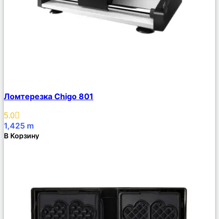
Сравнить
Ломтерезка Chigo 801
Описание
Избранное
5.0
1,425
m
В Корзину