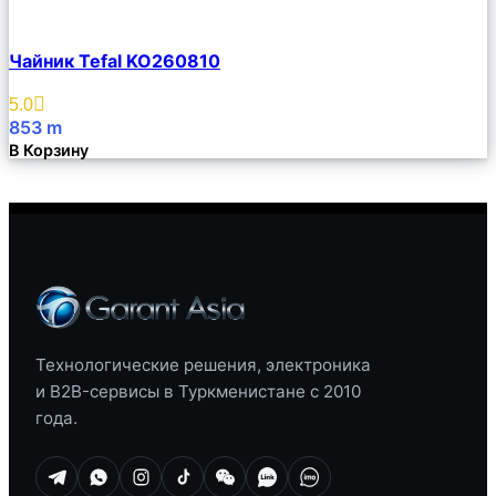
Сравнить
Чайник Tefal KO260810
Описание
Избранное
5.0
853
m
В Корзину
Технологические решения, электроника
и B2B-сервисы в Туркменистане с 2010
года.