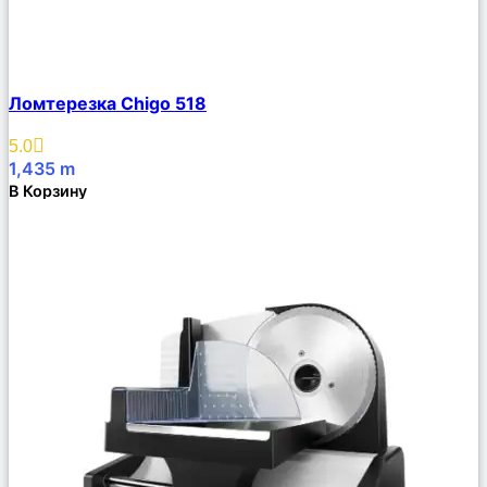
Сравнить
Ломтерезка Chigo 518
Описание
Избранное
5.0
1,435
m
В Корзину