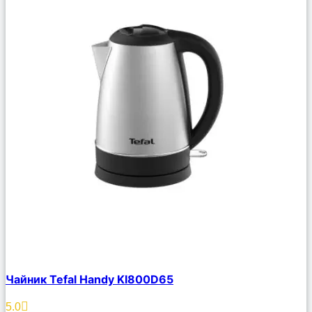
Сравнить
Чайник Tefal Handy KI800D65
Описание
Избранное
5.0