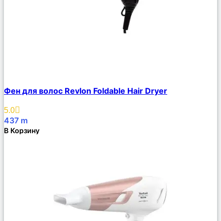
Сравнить
Фен для волос Revlon Foldable Hair Dryer
Описание
Избранное
5.0
437
m
В Корзину