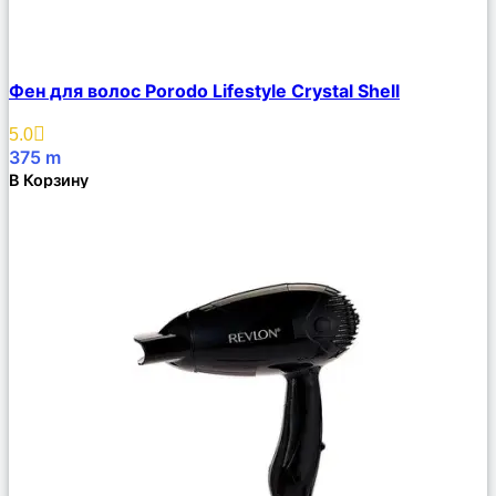
Сравнить
Фен для волос Porodo Lifestyle Crystal Shell
Описание
Избранное
5.0
375
m
В Корзину