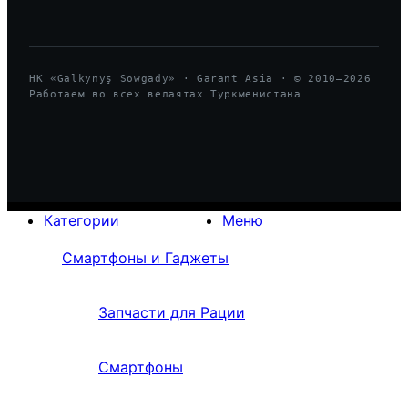
HK «Galkynyş Sowgady» · Garant Asia · © 2010—
2026
Работаем во всех велаятах Туркменистана
Категории
Меню
Смартфоны и Гаджеты
Запчасти для Рации
Смартфоны