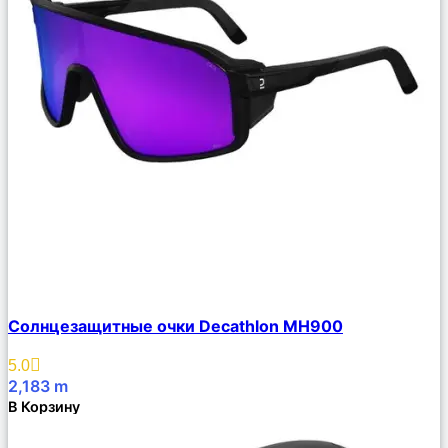
Сравнить
Солнцезащитные очки Decathlon MH900
Описание
Избранное
5.0
2,183
m
В Корзину