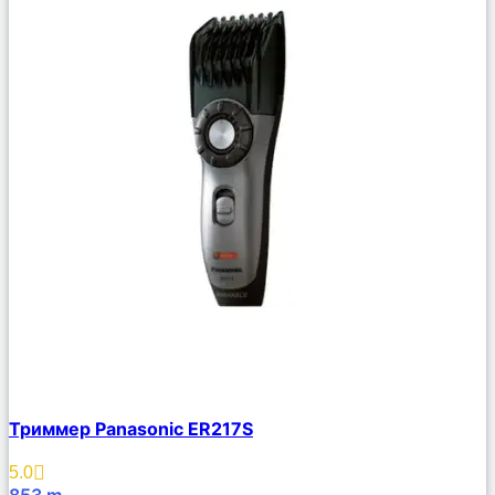
Сравнить
Триммер Panasonic ER217S
Описание
Избранное
5.0