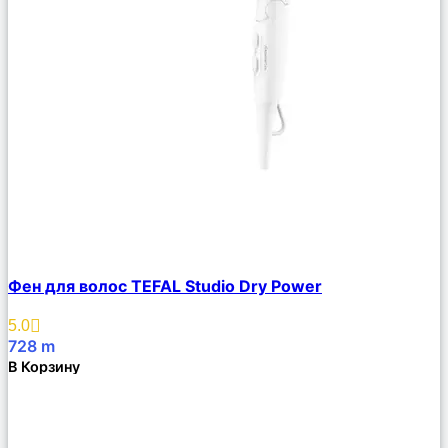
Сравнить
Фен для волос TEFAL Studio Dry Power
Описание
Избранное
5.0
728
m
В Корзину