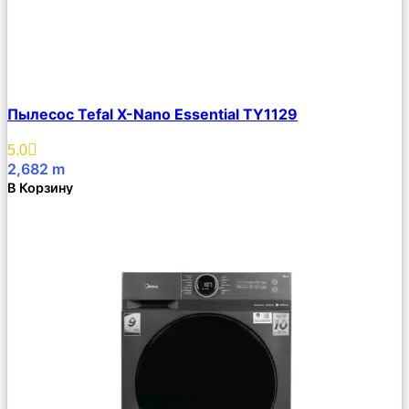
Сравнить
Пылесос Tefal X-Nano Essential TY1129
Описание
Избранное
5.0
2,682
m
В Корзину