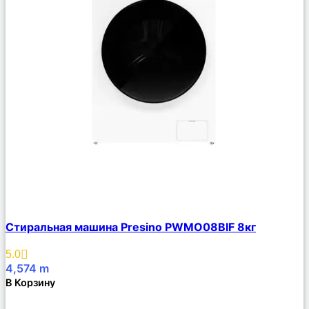
Сравнить
Стиральная машина Presino PWMO08BIF 8кг
Описание
Избранное
5.0
4,574
m
В Корзину