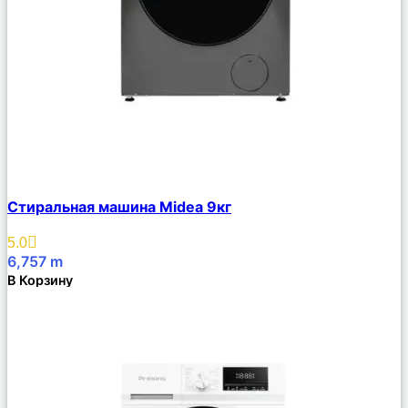
Сравнить
Стиральная машина Midea 9кг
Описание
Избранное
5.0
6,757
m
В Корзину