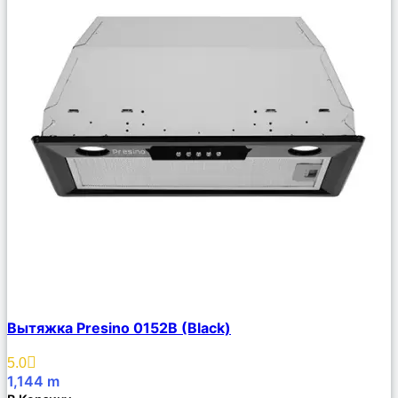
Сравнить
Вытяжка Presino 0152B (Black)
Описание
Избранное
5.0
1,144
m