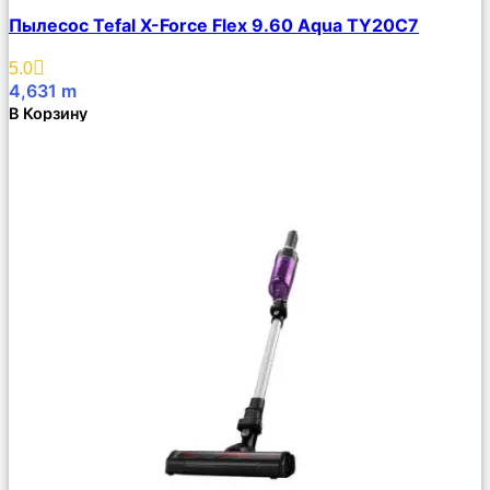
Сравнить
Пылесос Tefal X-Force Flex 9.60 Aqua TY20C7
Описание
Избранное
5.0
4,631
m
В Корзину