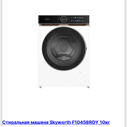
Сравнить
Стиральная машина Skyworth F10458RDY 10кг
Описание