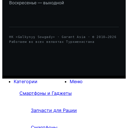
Воскресенье — выходной
HK «Galkynyş Sowgady» · Garant Asia · © 2010—
2026
Работаем во всех велаятах Туркменистана
Категории
Меню
Смартфоны и Гаджеты
Запчасти для Рации
Смартфоны