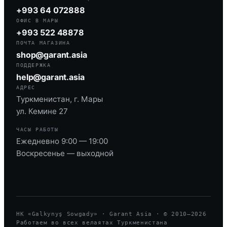
+993 64 072888
ОФИС В МАРЫ
+993 522 48878
ПОЧТА МАГАЗИНА
shop@garant.asia
ПОДДЕРЖКА
help@garant.asia
АДРЕС
Туркменистан, г. Мары
ул. Кемине 27
ЧАСЫ РАБОТЫ
Ежедневно 9:00 — 19:00
Воскресенье — выходной
HK «Galkynyş Sowgady» · Garant Asia · © 2010—
2026
Работаем во всех велаятах Туркменистана