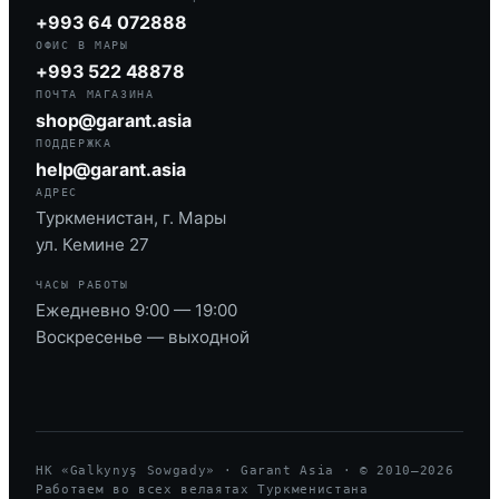
+993 64 072888
ОФИС В МАРЫ
+993 522 48878
ПОЧТА МАГАЗИНА
shop@garant.asia
ПОДДЕРЖКА
help@garant.asia
АДРЕС
Туркменистан, г. Мары
ул. Кемине 27
ЧАСЫ РАБОТЫ
Ежедневно 9:00 — 19:00
Воскресенье — выходной
HK «Galkynyş Sowgady» · Garant Asia · © 2010—
2026
Работаем во всех велаятах Туркменистана