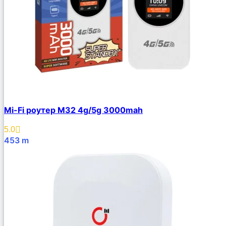
Mi-Fi роутер M32 4g/5g 3000mah
5.0
453
m
В Корзину