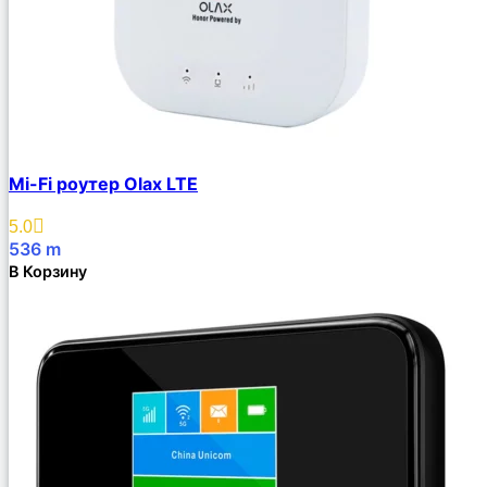
Mi-Fi роутер Olax LTE
5.0
536
m
В Корзину