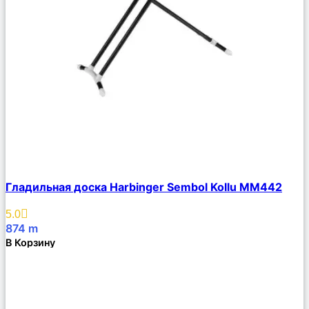
Сравнить
Гладильная доска Harbinger Sembol Kollu MM442
Описание
Избранное
5.0
874
m
В Корзину