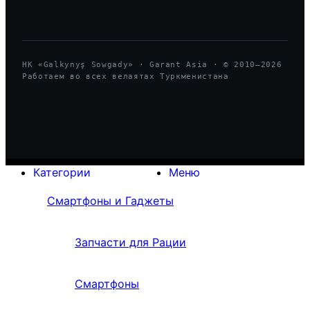
HK «Galkynyş Sowgady» · Garant Asia · © 2010—
2026
Работаем во всех велаятах Туркменистана
Категории
Меню
Смартфоны и Гаджеты
Запчасти для Рации
Смартфоны