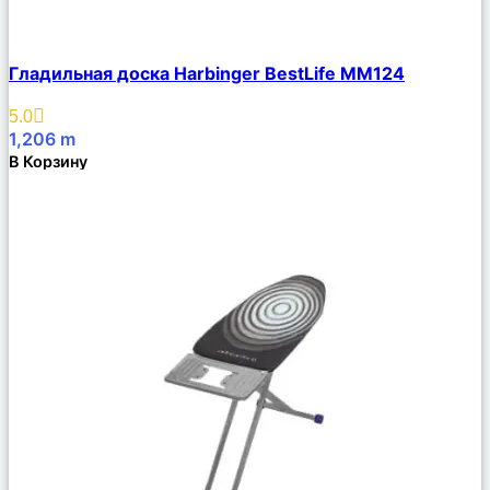
Сравнить
Гладильная доска Harbinger BestLife MM124
Описание
Избранное
5.0
1,206
m
В Корзину