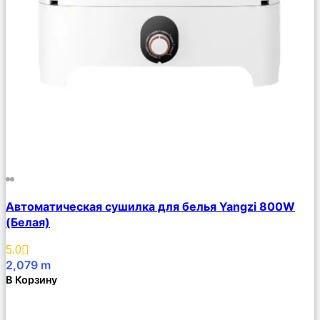
Сравнить
Автоматическая сушилка для белья Yangzi 800W
Описание
(Белая)
Избранное
5.0
2,079
m
В Корзину