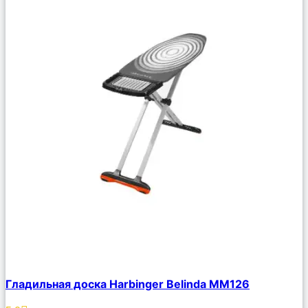
Сравнить
Гладильная доска Harbinger Belinda MM126
Описание
Избранное