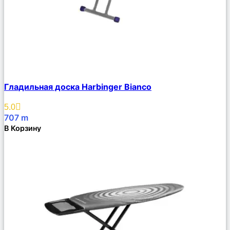
Сравнить
Гладильная доска Harbinger Bianco
Описание
Избранное
5.0
707
m
В Корзину