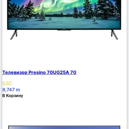
Сравнить
Телевизор Presino 70UG25A 70
Описание
Избранное
5.0
8,747
m
В Корзину