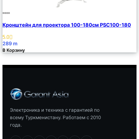
Сравнить
Кронштейн для проектора 100-180см PSC100-180
Описание
Избранное
5.0
289
m
В Корзину
Электроника и техника с гарантией по
всему Туркменистану. Работаем с 2010
года.