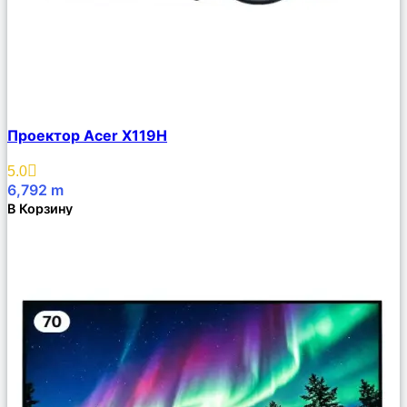
Сравнить
Проектор Acer X119H
Описание
Избранное
5.0
6,792
m
В Корзину