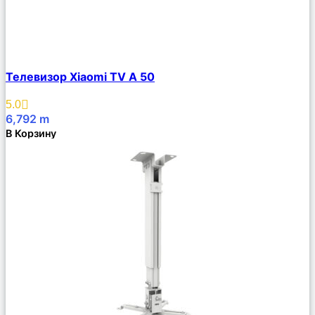
Сравнить
Телевизор Xiaomi TV A 50
Описание
Избранное
5.0
6,792
m
В Корзину