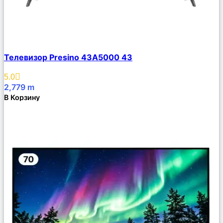
Сравнить
Телевизор Presino 43A5000 43
Описание
Избранное
5.0
2,779
m
В Корзину