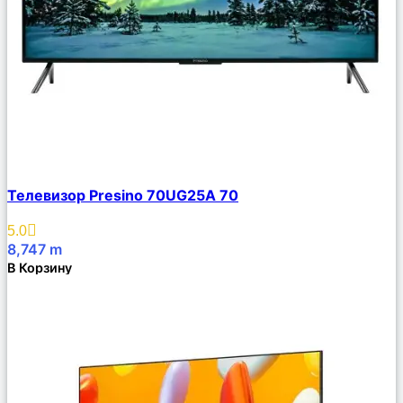
Сравнить
Телевизор Presino 70UG25A 70
Описание
Избранное
5.0
8,747
m
В Корзину