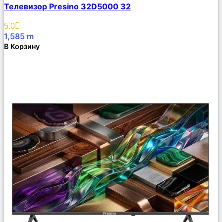
Телевизор Presino 32D5000 32
Описание
Избранное
5.0
1,585
m
В Корзину