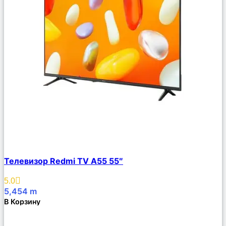
Сравнить
Телевизор Redmi TV A55 55″
Описание
Избранное
5.0
5,454
m
В Корзину