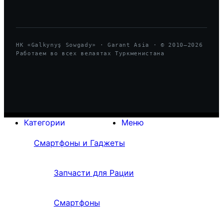
HK «Galkynyş Sowgady» · Garant Asia · © 2010—
2026
Работаем во всех велаятах Туркменистана
Категории
Меню
Смартфоны и Гаджеты
Запчасти для Рации
Смартфоны