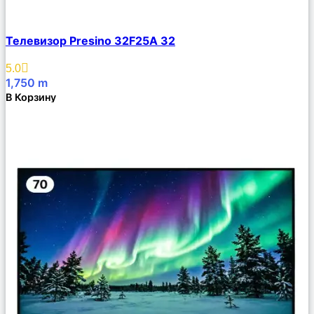
Сравнить
Телевизор Presino 32F25A 32
Описание
Избранное
5.0
1,750
m
В Корзину