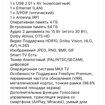
1 x USB 2.01 x AV (композитный)
1 x Ethernet (LAN)
1 x S/PDIF (оптический)
1 x Antenna (RF)
Оперативная память 4 ГБ
Встроенная память 64 ГБ
Аудио 2 динамика по 15 Вт (итого 30 Вт),
Dolby Atmos, DTS-HD
Видео Поддержка HDR10, Dolby Vision, HLG,
AV1, H.265
Изображения JPEG, PNG, BMP, GIF
Smart TV Есть
Тюнер Аналоговый (PAL/NTSC/SECAM),
цифровой
Операционная система MIUI TV
Особенности Поддержка FreeSync Premium,
переменная частота обновления (VRR),
металлический корпус, тонкие рамки (98.8%
полезной площади экрана)
Дополнительные функции Голосовое
управление, трансляция экрана со
смартфона (AirPlay, Miracast), умный дом