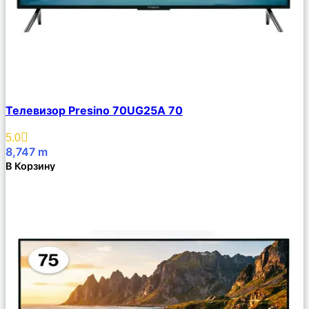
Сравнить
Телевизор Presino 70UG25A 70
Описание
Избранное
5.0
8,747
m
В Корзину