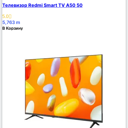
Сравнить
Телевизор Redmi Smart TV A50 50
Описание
Избранное
5.0
5,763
m
В Корзину