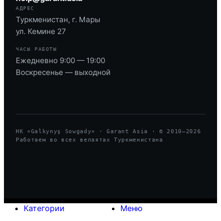
АДРЕС
Туркменистан, г. Мары
ул. Кемине 27
ЧАСЫ РАБОТЫ
Ежедневно 9:00 — 19:00
Воскресенье — выходной
HK «Galkynyş Sowgady» · Garant Asia · © 2010—
2026
Работаем во всех велаятах Туркменистана
Категории
Меню