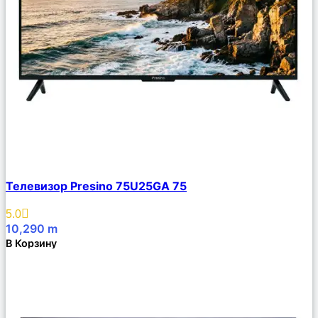
Сравнить
Телевизор Presino 75U25GA 75
Описание
Избранное
5.0
10,290
m
В Корзину