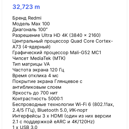
32,723
m
Бренд Redmi
Модель Max 100
Диагональ 100″
Разрешение Ultra HD 4K (3840 x 2160)
Центральный процессор Quad Core Cortex-
A73 (4-ядерный)
Графический процессор Mali-G52 MC1
Чипсет MediaTek (MTK)
Тип матрицы VA
Частота экрана 120 Гц
Время отклика 4 мс
Покрытие экрана Глянцевое с
антибликовым слоем
Яркость до 700 нит
Контрастность 5000:1
Беспроводные технологии Wi-Fi 6 (802.11ax,
2.4/5 ГГц), Bluetooth 5.0, ИК-порт
Интерфейсы 3 x HDMI (один из них версии
2.1 с поддержкой eARC и 4K/120Hz)
1 x USB 3.0