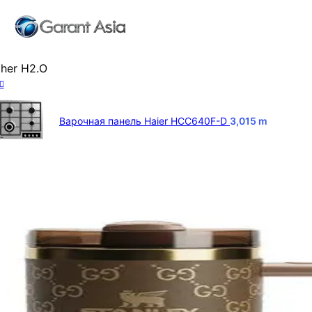
her H2.O
Варочная панель Haier HCC640F-D
3,015
m