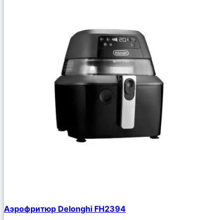
Аэрофритюр Delonghi FH2394