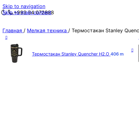
Skip to navigation
Skip to main content
+993 64 072888
Главная
/
Мелкая техника
/
Термостакан Stanley Quenc
Термостакан Stanley Quencher H2.O
406
m