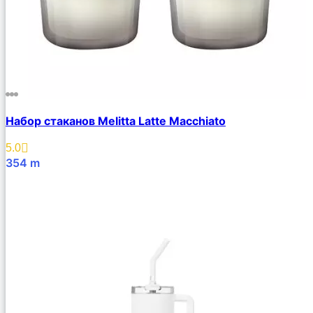
Набор стаканов Melitta Latte Macchiato
5.0
354
m
В Корзину