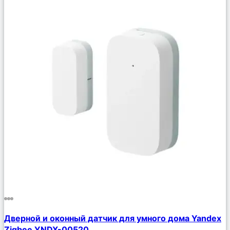
Сравнить
Дверной и оконный датчик для умного дома Yandex
Описание
Zigbee YNDX-00520