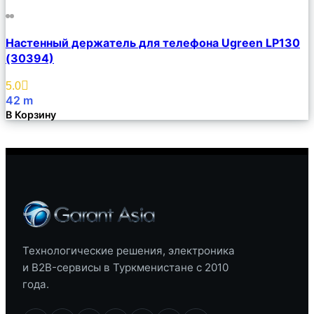
Сравнить
Настенный держатель для телефона Ugreen LP130
Описание
(30394)
Избранное
5.0
42
m
В Корзину
Технологические решения, электроника
и B2B-сервисы в Туркменистане с 2010
года.