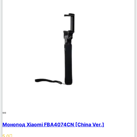
Сравнить
Монопод Xiaomi FBA4074CN [China Ver.]
Описание
Избранное
5.0