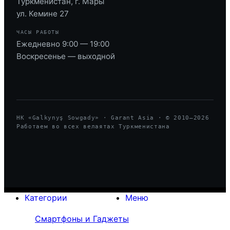
Туркменистан, г. Мары
ул. Кемине 27
ЧАСЫ РАБОТЫ
Ежедневно 9:00 — 19:00
Воскресенье — выходной
HK «Galkynyş Sowgady» · Garant Asia · © 2010—
2026
Работаем во всех велаятах Туркменистана
Категории
Меню
Смартфоны и Гаджеты