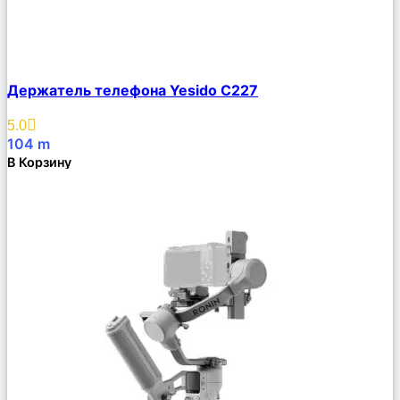
Сравнить
Держатель телефона Yesido C227
Описание
Избранное
5.0
104
m
В Корзину