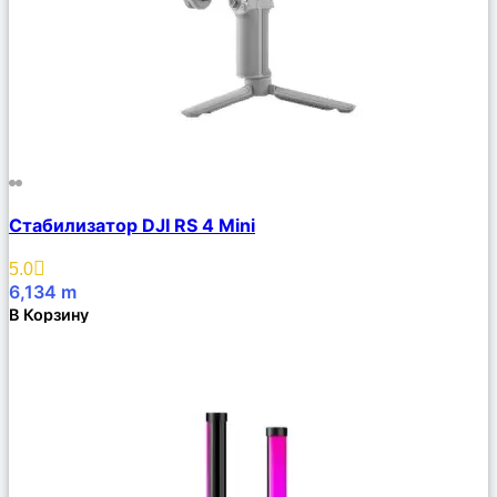
Сравнить
Стабилизатор DJI RS 4 Mini
Описание
Избранное
5.0
6,134
m
В Корзину