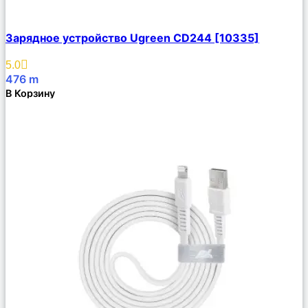
Сравнить
Зарядное устройство Ugreen CD244 [10335]
Описание
Избранное
5.0
476
m
В Корзину