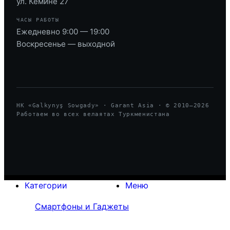
ул. Кемине 27
ЧАСЫ РАБОТЫ
Ежедневно 9:00 — 19:00
Воскресенье — выходной
HK «Galkynyş Sowgady» · Garant Asia · © 2010—
2026
Работаем во всех велаятах Туркменистана
Категории
Меню
Смартфоны и Гаджеты