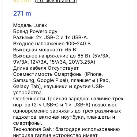
(
1
отзыв клиента)
271
m
Модель Lunex
Бренд Powerology
Разъемы 2x USB-C и 1x USB-A.
Входное напряжение 100–240 В
Выходная мощность 65 Вт
Выходное напряжение до 65 Вт (5V/3A,
9V/3A, 12V/3A, 15V/3A, 20V/3.25A)
Длина кабеля Отсутствует
Совместимость Смартфоны (iPhone,
Samsung, Google Pixel), планшеты (iPad,
Galaxy Tab), наушники и другие USB-
устройства.
Особенности Тройная зарядка: наличие трех
портов (2 × USB-C и 1 × USB-A) позволяет
одновременно заряжать до трех различных
гаджетов, включая ноутбуки, планшеты и
смартфоны.
Технология GaN: благодаря использованию
нитрида галлия устройство имеет