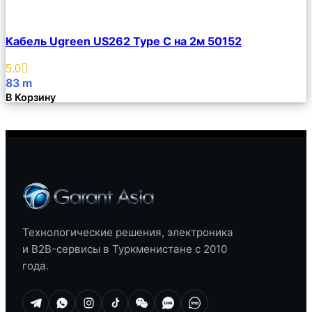
Сравнить
Кабель Ugreen US262 Type C на 2м 50152
Описание
Избранное
5.0
83
m
В Корзину
Технологические решения, электроника
и B2B-сервисы в Туркменистане с 2010
года.