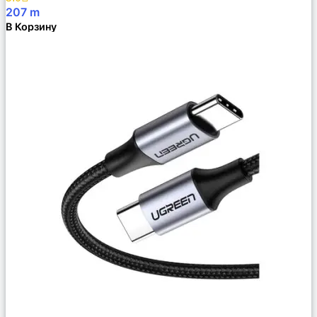
207
m
В Корзину