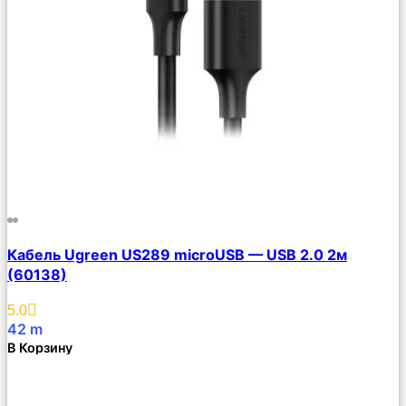
Сравнить
Кабель Ugreen US289 microUSB — USB 2.0 2м
Описание
(60138)
Избранное
5.0
42
m
В Корзину