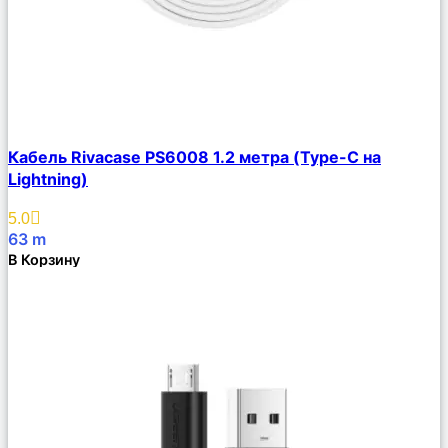
Сравнить
Кабель Rivacase PS6008 1.2 метра (Type-C на
Описание
Lightning)
Избранное
5.0
63
m
В Корзину