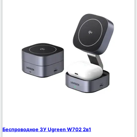
Сравнить
Беспроводное ЗУ Ugreen W702 2в1
Описание