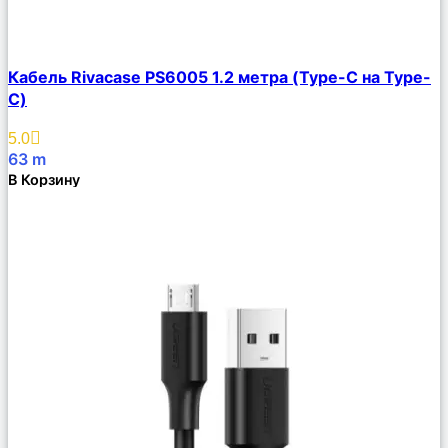
Сравнить
Кабель Rivacase PS6005 1.2 метра (Type-C на Type-
Описание
C)
Избранное
5.0
63
m
В Корзину