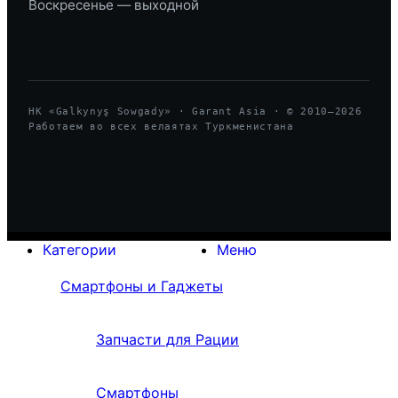
Воскресенье — выходной
HK «Galkynyş Sowgady» · Garant Asia · © 2010—
2026
Работаем во всех велаятах Туркменистана
Категории
Меню
Смартфоны и Гаджеты
Запчасти для Рации
Смартфоны