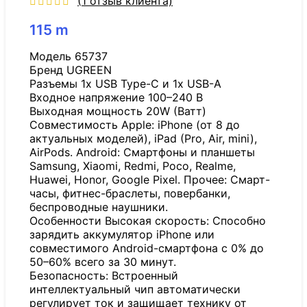
(
1
отзыв клиента)
115
m
Модель 65737
Бренд UGREEN
Разъемы 1x USB Type-C и 1x USB-A
Входное напряжение 100–240 В
Выходная мощность 20W (Ватт)
Совместимость Apple: iPhone (от 8 до
актуальных моделей), iPad (Pro, Air, mini),
AirPods. Android: Смартфоны и планшеты
Samsung, Xiaomi, Redmi, Poco, Realme,
Huawei, Honor, Google Pixel. Прочее: Смарт-
часы, фитнес-браслеты, повербанки,
беспроводные наушники.
Особенности Высокая скорость: Способно
зарядить аккумулятор iPhone или
совместимого Android-смартфона с 0% до
50–60% всего за 30 минут.
Безопасность: Встроенный
интеллектуальный чип автоматически
регулирует ток и защищает технику от