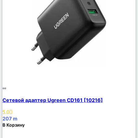
Сравнить
Сетевой адаптер Ugreen CD161 [10216]
Описание
Избранное
5.0
207
m
В Корзину