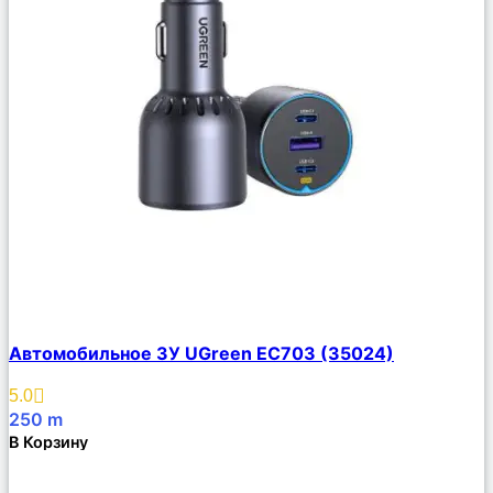
Сравнить
Автомобильное ЗУ UGreen EC703 (35024)
Описание
Избранное
5.0
250
m
В Корзину