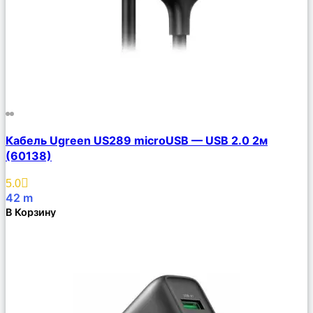
Сравнить
Кабель Ugreen US289 microUSB — USB 2.0 2м
Описание
(60138)
Избранное
5.0
42
m
В Корзину