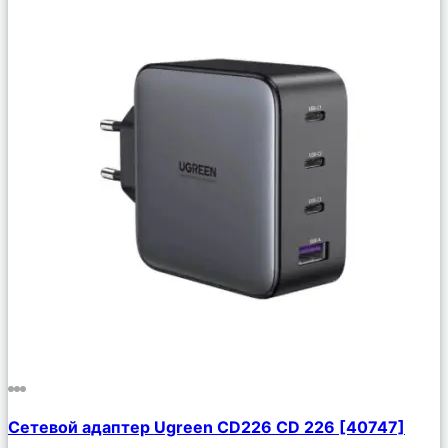
Сравнить
Сетевой адаптер Ugreen CD226 CD 226 [40747]
Описание