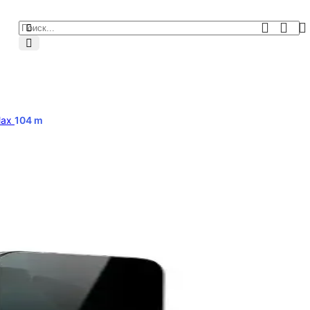
Max
104
m