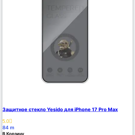
Сравнить
Защитное стекло Yesido для iPhone 17 Pro Max
Описание
Избранное
5.0
84
m
В Корзину