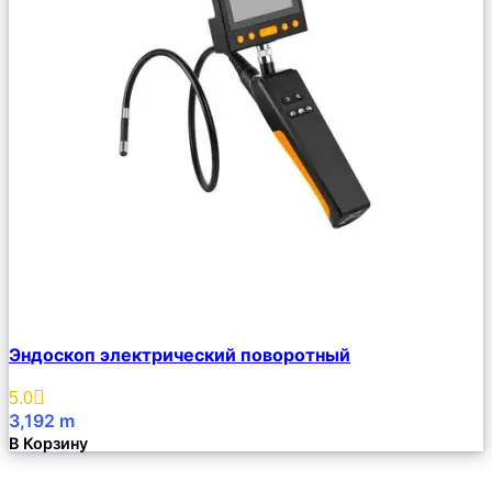
Сравнить
Эндоскоп электрический поворотный
Описание
Избранное
5.0
3,192
m
В Корзину