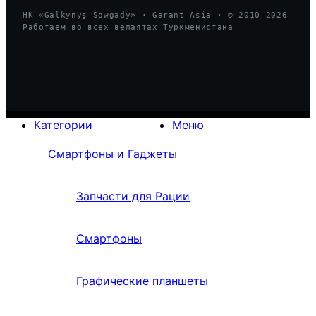
HK «Galkynyş Sowgady» · Garant Asia · © 2010—
2026
Работаем во всех велаятах Туркменистана
Категории
Меню
Смартфоны и Гаджеты
Запчасти для Рации
Смартфоны
Графические планшеты