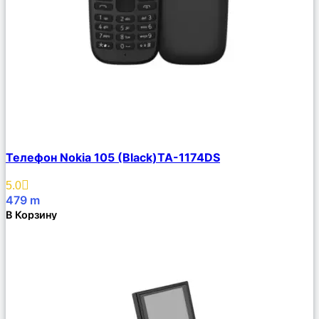
Сравнить
Телефон Nokia 105 (Black)TA-1174DS
Описание
Избранное
5.0
479
m
В Корзину