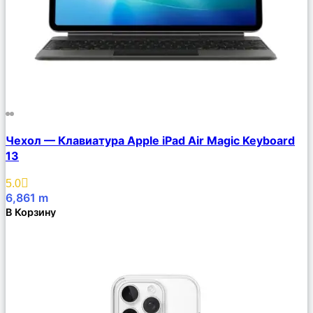
Сравнить
Чехол — Клавиатура Apple iPad Air Magic Keyboard
Описание
13
Избранное
5.0
6,861
m
В Корзину