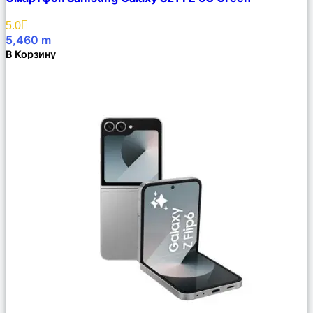
Описание
Избранное
5.0
5,460
m
В Корзину