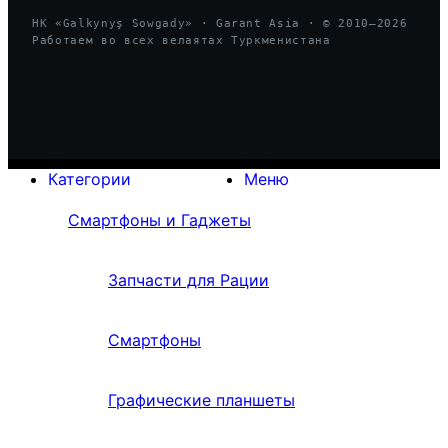
HK «Galkynyş Sowgady» · Garant Asia · © 2010—
2026
Работаем во всех велаятах Туркменистана
Категории
Меню
Смартфоны и Гаджеты
Запчасти для Рации
Смартфоны
Графические планшеты