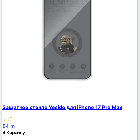
Сравнить
Защитное стекло Yesido для iPhone 17 Pro Max
Описание
Избранное
5.0
84
m
В Корзину