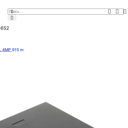
16S2
DL 4MP
915
m