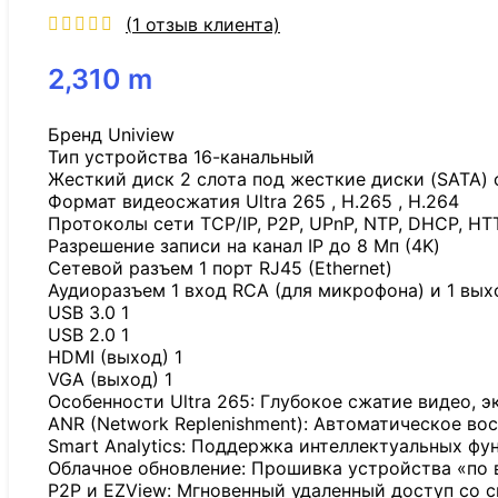
(
1
отзыв клиента)
2,310
m
Бренд Uniview
Тип устройства 16-канальный
Жесткий диск 2 слота под жесткие диски (SATA) 
Формат видеосжатия Ultra 265 , H.265 , H.264
Протоколы сети TCP/IP, P2P, UPnP, NTP, DHCP, HT
Разрешение записи на канал IP до 8 Мп (4K)
Сетевой разъем 1 порт RJ45 (Ethernet)
Аудиоразъем 1 вход RCA (для микрофона) и 1 вых
USB 3.0 1
USB 2.0 1
HDMI (выход) 1
VGA (выход) 1
Особенности Ultra 265: Глубокое сжатие видео, 
ANR (Network Replenishment): Автоматическое во
Smart Analytics: Поддержка интеллектуальных фу
Облачное обновление: Прошивка устройства «по в
P2P и EZView: Мгновенный удаленный доступ со с