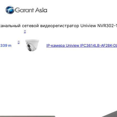
канальный сетевой видеорегистратор Uniview NVR302-
,339
m
IP-камера Uniview IPC3614LB-AF28K-