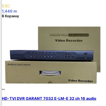
5.0
1,440
m
В Корзину
HD-TVI DVR GARANT 7032 E-LM-E 32 ch 16 audio