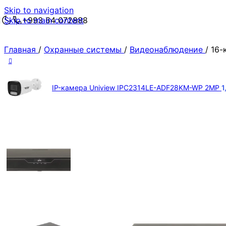
Skip to navigation
Skip to main content
+993 64 072888
Главная
/
Охранные системы
/
Видеонаблюдение
/
16-
IP-камера Uniview IPC2314LE-ADF28KM-WP 2MP
1