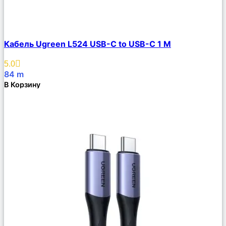
Сравнить
Кабель Ugreen L524 USB-C to USB-C 1 M
Описание
Избранное
5.0
84
m
В Корзину