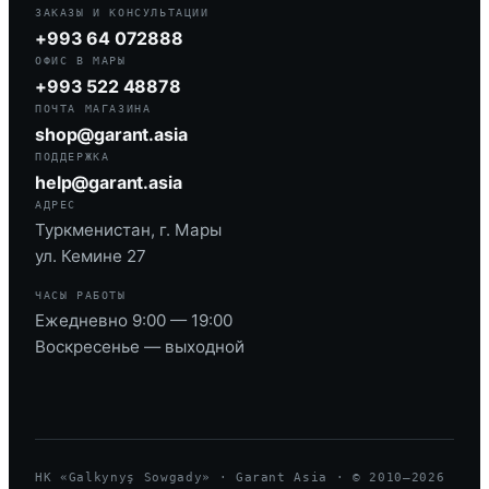
ЗАКАЗЫ И КОНСУЛЬТАЦИИ
+993 64 072888
ОФИС В МАРЫ
+993 522 48878
ПОЧТА МАГАЗИНА
shop@garant.asia
ПОДДЕРЖКА
help@garant.asia
АДРЕС
Туркменистан, г. Мары
ул. Кемине 27
ЧАСЫ РАБОТЫ
Ежедневно 9:00 — 19:00
Воскресенье — выходной
HK «Galkynyş Sowgady» · Garant Asia · © 2010—
2026