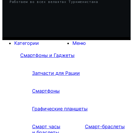
Работаем во всех велаятах Туркменистана
Категории
Меню
Смартфоны и Гаджеты
Запчасти для Рации
Смартфоны
Графические планшеты
Смарт часы
Смарт-браслеты
и браслеты