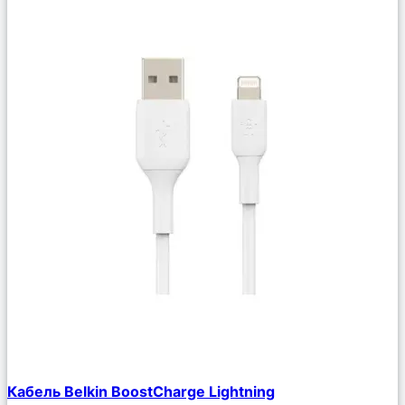
Сравнить
Кабель Belkin BoostCharge Lightning
Описание