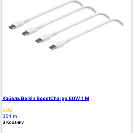
Сравнить
Кабель Belkin BoostCharge 60W 1 М
Описание
Избранное
5.0
354
m
В Корзину