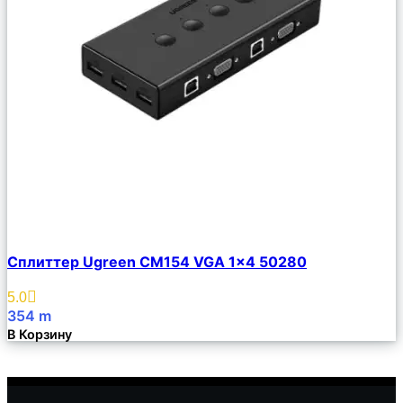
Сравнить
Сплиттер Ugreen CM154 VGA 1×4 50280
Описание
Избранное
5.0
354
m
В Корзину