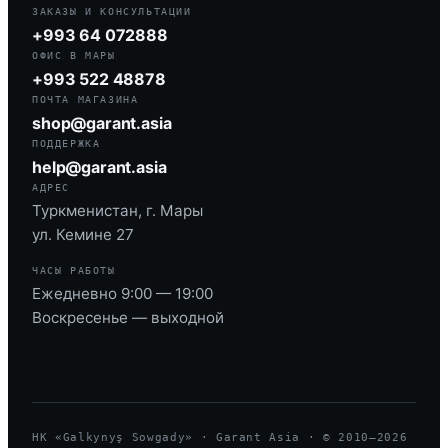
ЗАКАЗЫ И КОНСУЛЬТАЦИИ
+993 64 072888
ОФИС В МАРЫ
+993 522 48878
ПОЧТА МАГАЗИНА
shop@garant.asia
ПОДДЕРЖКА
help@garant.asia
АДРЕС
Туркменистан, г. Мары
ул. Кемине 27
ЧАСЫ РАБОТЫ
Ежедневно 9:00 — 19:00
Воскресенье — выходной
HK «Galkynyş Sowgady» · Garant Asia · © 2010—
2026