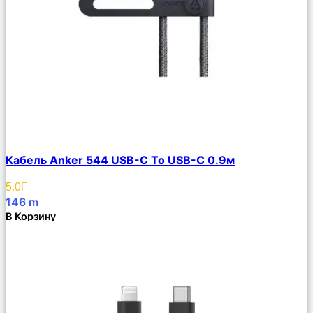
Сравнить
Кабель Anker 544 USB-C To USB-C 0.9м
Описание
Избранное
5.0
146
m
В Корзину