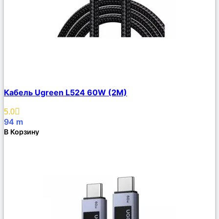
Сравнить
Кабель Ugreen L524 60W (2M)
Описание
Избранное
5.0
94
m
В Корзину