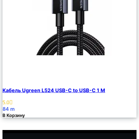
Сравнить
Кабель Ugreen L524 USB-C to USB-C 1 M
Описание
Избранное
5.0
84
m
В Корзину