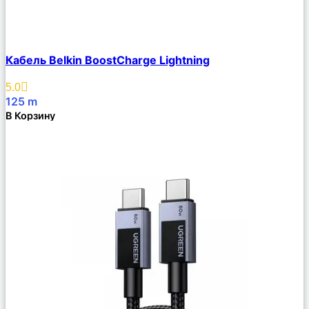
Сравнить
Кабель Belkin BoostCharge Lightning
Описание
Избранное
5.0
125
m
В Корзину