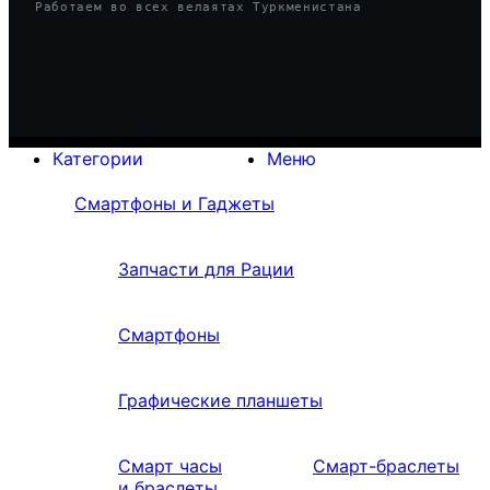
Работаем во всех велаятах Туркменистана
Категории
Меню
Смартфоны и Гаджеты
Запчасти для Рации
Смартфоны
Графические планшеты
Смарт часы
Смарт-браслеты
и браслеты