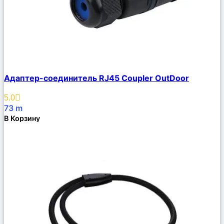
Сравнить
Адаптер-соединитель RJ45 Coupler OutDoor
Описание
Избранное
5.0
73
m
В Корзину