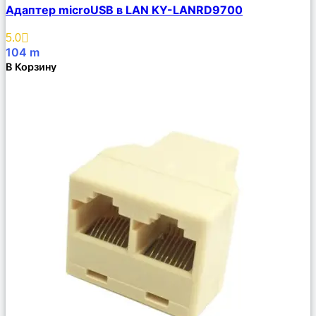
Адаптер microUSB в LAN KY-LANRD9700
Описание
Избранное
5.0
104
m
В Корзину