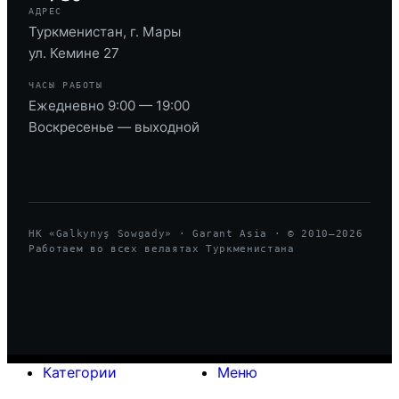
АДРЕС
Туркменистан, г. Мары
ул. Кемине 27
ЧАСЫ РАБОТЫ
Ежедневно 9:00 — 19:00
Воскресенье — выходной
HK «Galkynyş Sowgady» · Garant Asia · © 2010—
2026
Работаем во всех велаятах Туркменистана
Категории
Меню