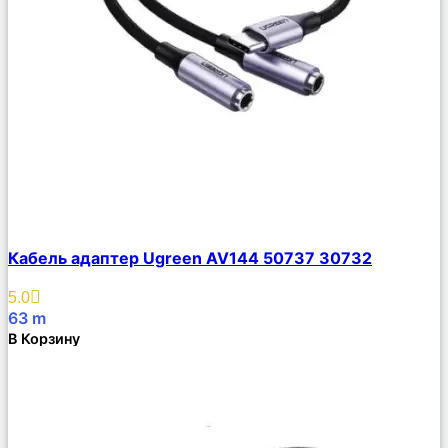
Сравнить
Кабель адаптер Ugreen AV144 50737 30732
Описание
Избранное
5.0
63
m
В Корзину