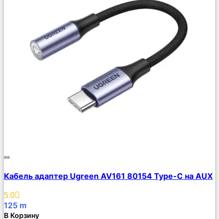
Сравнить
Кабель адаптер Ugreen AV161 80154 Type-C на AUX
Описание
Избранное
5.0
125
m
В Корзину